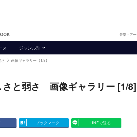
BOOK
音楽・アー
ース
ジャンル別
弱さ
画像ギャラリー【1/8】
しさと弱さ 画像ギャラリー [1/8]
ア
ブックマーク
LINEで送る