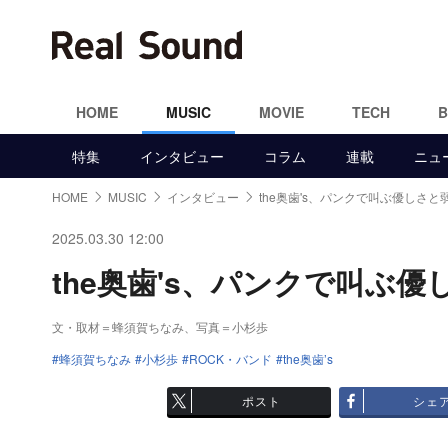
HOME
MUSIC
MOVIE
TECH
特集
インタビュー
コラム
連載
ニュ
HOME
MUSIC
インタビュー
the奥歯's、パンクで叫ぶ優しさと
2025.03.30 12:00
the奥歯's、パンクで叫ぶ優
文・取材＝蜂須賀ちなみ、写真＝小杉歩
蜂須賀ちなみ
小杉歩
ROCK・バンド
the奥歯’s
ポスト
シェ