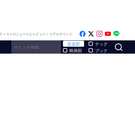
Like on Facebook
Follow on x
Follow on I
Follow o
Follo
ティストのニュースとレビュー｜リアルサウンド
サ
音楽部
テック
映画部
ブック