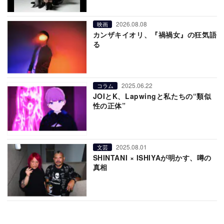
2026.08.08
映画
カンザキイオリ、『禍禍女』の狂気語
る
2025.06.22
コラム
JOIとK、Lapwingと私たちの“類似
性の正体”
2025.08.01
文芸
SHINTANI × ISHIYAが明かす、噂の
真相