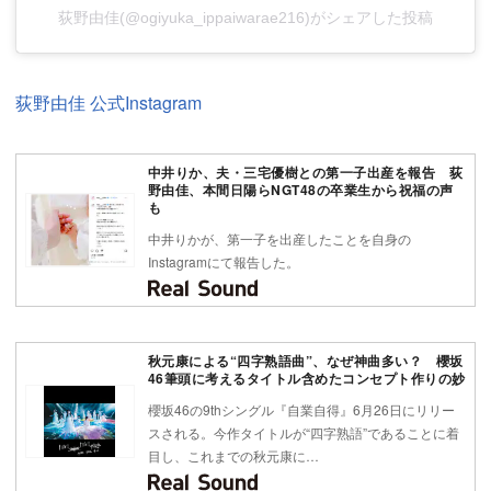
荻野由佳(@ogiyuka_ippaiwarae216)がシェアした投稿
荻野由佳 公式Instagram
中井りか、夫・三宅優樹との第一子出産を報告 荻
野由佳、本間日陽らNGT48の卒業生から祝福の声
も
中井りかが、第一子を出産したことを自身の
Instagramにて報告した。
秋元康による“四字熟語曲”、なぜ神曲多い？ 櫻坂
46筆頭に考えるタイトル含めたコンセプト作りの妙
櫻坂46の9thシングル『自業自得』6月26日にリリー
スされる。今作タイトルが“四字熟語”であることに着
目し、これまでの秋元康に…