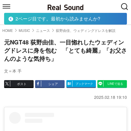
2ページ目です。最初から読みませんか?
HOME
MUSIC
MOVIE
TECH
BOOK
HOME
MUSIC
ニュース
荻野由佳、ウェディングドレスを解説
元NGT48 荻野由佳、一目惚れしたウェディン
グドレスに身を包む 「とても綺麗」「お父さ
んのような気持ち」
文＝本 手
ポスト
シェア
ブックマーク
LINEで送る
2025.02.18 19:10