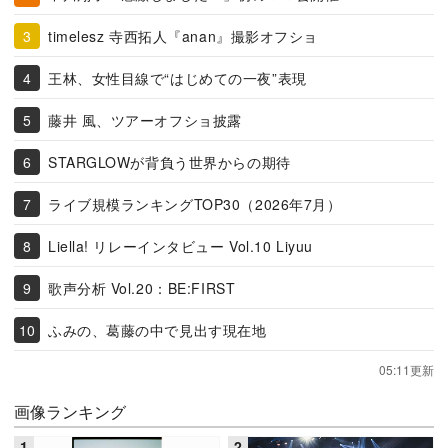
timelesz 寺西拓人『anan』撮影オフショ
王林、女性目線で“はじめての一夜”表現
藤井 風、ツアーオフショ披露
STARGLOWが背負う世界からの期待
ライブ規模ランキングTOP30（2026年7月）
Liella! リレーインタビュー Vol.10 Liyuu
歌声分析 Vol.20：BE:FIRST
ふみの、葛藤の中で見出す現在地
05:11更新
画像ランキング