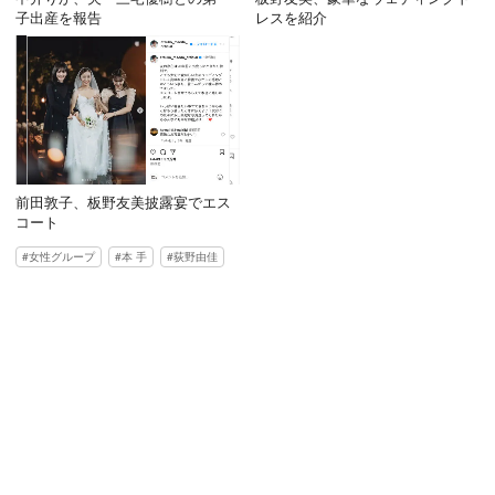
子出産を報告
レスを紹介
前田敦子、板野友美披露宴でエス
コート
女性グループ
本 手
荻野由佳