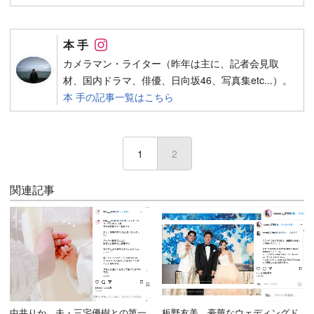
Follow on SNS
本 手
カメラマン・ライター（昨年は主に、記者会見取
材、国内ドラマ、俳優、日向坂46、写真集etc...）。
本 手の記事一覧はこちら
1
2
(current)
関連記事
中井りか、夫・三宅優樹との第一
板野友美、豪華なウェディングド