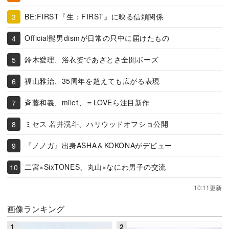
BE:FIRST『生：FIRST』に映る信頼関係
Official髭男dismが日常の只中に届けたもの
鈴木愛理、浴衣姿であざとさ全開ポーズ
福山雅治、35周年を超えても広がる表現
斉藤和義、milet、＝LOVEら注目新作
ミセス 若井滉斗、ハリウッドオフショ公開
『ノノガ』出身ASHA＆KOKONAがデビュー
二宮×SixTONES、丸山×なにわ男子の交流
10:11更新
画像ランキング