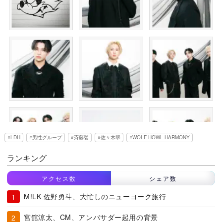
LDH
男性グループ
斉藤碧
佐々木翠
WOLF HOWL HARMONY
ランキング
アクセス数
シェア数
M!LK 佐野勇斗、大忙しのニューヨーク旅行
宮舘涼太、CM、アンバサダー起用の背景