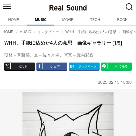
HOME
MUSIC
MOVIE
TECH
BOOK
HOME
MUSIC
インタビュー
WHH、手紙に込めた4人の意思
画像ギャ
WHH、手紙に込めた4人の意思 画像ギャラリー [1/9]
取材＝斉藤碧、文＝佐々木翠、写真＝堀内彩香
ポスト
シェア
ブックマーク
LINEで送る
2025.02.15 18:00