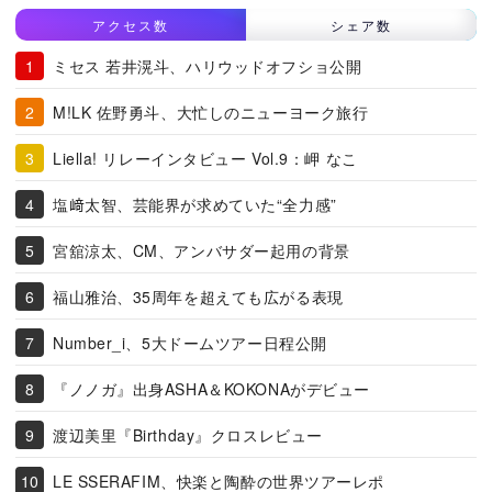
アクセス数
シェア数
ミセス 若井滉斗、ハリウッドオフショ公開
M!LK 佐野勇斗、大忙しのニューヨーク旅行
Liella! リレーインタビュー Vol.9：岬 なこ
塩﨑太智、芸能界が求めていた“全力感”
宮舘涼太、CM、アンバサダー起用の背景
福山雅治、35周年を超えても広がる表現
Number_i、5大ドームツアー日程公開
『ノノガ』出身ASHA＆KOKONAがデビュー
渡辺美里『Birthday』クロスレビュー
LE SSERAFIM、快楽と陶酔の世界ツアーレポ