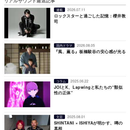
リアルサウンド厳選記事
2026.07.11
連載
ロックスターと過ごした記憶：櫻井敦
司
2026.08.05
国内ドラマ
『風、薫る』板橋駿谷の安心感が光る
2025.06.22
コラム
JOIとK、Lapwingと私たちの“類似
性の正体”
2025.08.01
文芸
SHINTANI × ISHIYAが明かす、噂の
真相