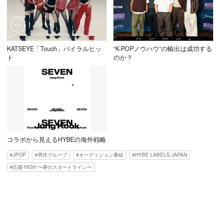
KATSEYE「Touch」バイラルヒッ
“K-POPノウハウ”の輸出は成功する
ト
のか？
コラボから見えるHYBEの海外戦略
JPOP
男性グループ
オーディション番組
HYBE LABELS JAPAN
応援-HIGH 〜夢のスタートライン〜