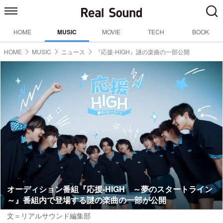
HOME
MUSIC
MOVIE
TECH
BOOK
HOME
MUSIC
ニュース
『応援-HIGH』謎の楽曲の一部公開
オーディション番組『応援-HIGH ～夢のスタートライン
～』番組内で登場する謎の楽曲の一部が公開
文＝リアルサウンド編集部