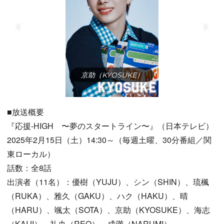
京助（KYOSUKE）
■放送概要
『応援-HIGH 〜夢のスタートライン〜』（日本テレビ）
2025年2月15日（土）14:30～（毎週土曜、30分番組／関
東ローカル）
話数：全8話
出演者（11名）：優樹（YUJU）、シン（SHIN）、琉楓
（RUKA）、雅久（GAKU）、ハク（HAKU）、晴
（HARU）、颯太（SOTA）、京助（KYOSUKE）、海志
（KAIJI）、礼央（REO）、成満（NARUMI）