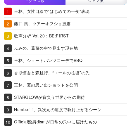
アクセス数
シェア数
王林、女性目線で“はじめての一夜”表現
藤井 風、ツアーオフショ披露
歌声分析 Vol.20：BE:FIRST
ふみの、葛藤の中で見出す現在地
王林、ショートパンツコーデでBBQ
香取慎吾と森且行、“エールの往復”の先
王林、夏の思い出ショットを公開
STARGLOWが背負う世界からの期待
Number_i、異次元の速度で駆け上がるシーン
Official髭男dismが日常の只中に届けたもの