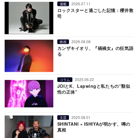
2026.07.11
連載
ロックスターと過ごした記憶：櫻井敦
司
2026.08.08
映画
カンザキイオリ、『禍禍女』の狂気語
る
2025.06.22
コラム
JOIとK、Lapwingと私たちの“類似
性の正体”
2025.08.01
文芸
SHINTANI × ISHIYAが明かす、噂の
真相