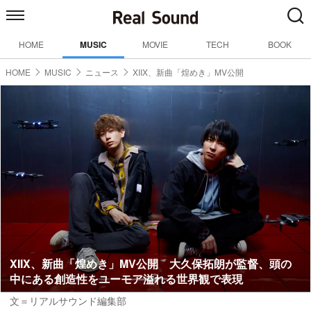
HOME
MUSIC
MOVIE
TECH
BOOK
HOME
MUSIC
ニュース
XIIX、新曲「煌めき」MV公開
XIIX、新曲「煌めき」MV公開 大久保拓朗が監督、頭の
中にある創造性をユーモア溢れる世界観で表現
文＝リアルサウンド編集部