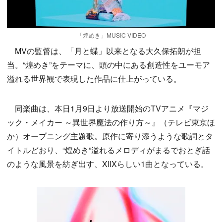
「煌めき」MUSIC VIDEO
MVの監督は、「月と蝶」以来となる大久保拓朗が担
当。“煌めき”をテーマに、頭の中にある創造性をユーモア
溢れる世界観で表現した作品に仕上がっている。
同楽曲は、本日1月9日より放送開始のTVアニメ『マジ
ック・メイカー ～異世界魔法の作り方～』（テレビ東京ほ
か）オープニング主題歌。原作に寄り添うような歌詞とタ
イトルどおり、“煌めき”溢れるメロディがまるでおとぎ話
のような風景を紡ぎ出す、XIIXらしい1曲となっている。