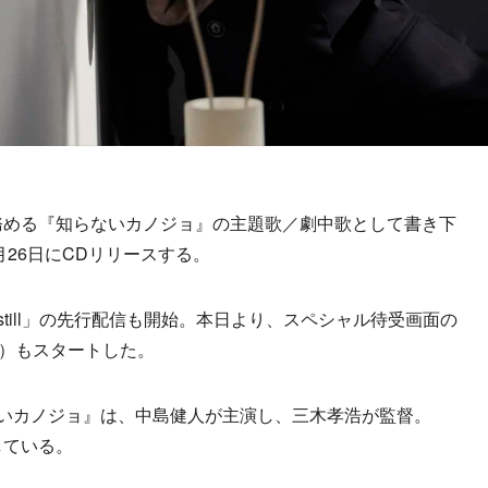
を務める『知らないカノジョ』の主題歌／劇中歌として書き下
s』を2月26日にCDリリースする。
still」の先行配信も開始。本日より、スペシャル待受画面の
信予約）もスタートした。
いカノジョ』は、中島健人が主演し、三木孝浩が監督。
している。