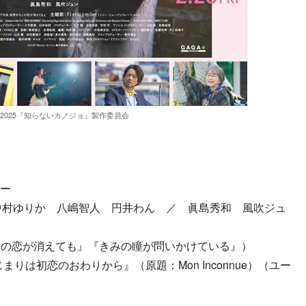
2025『知らないカノジョ』製作委員会
ョー
 中村ゆりか 八嶋智人 円井わん ／ 眞島秀和 風吹ジュ
この恋が消えても』『きみの瞳が問いかけている』）
りは初恋のおわりから』（原題：Mon Inconnue）（ユー