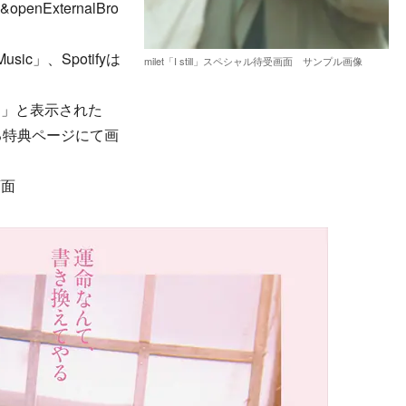
openExternalBro
 Music」、Spotifyは
milet「I still」スペシャル待受画面 サンプル画像
。」と表示された
る特典ページにて画
画面