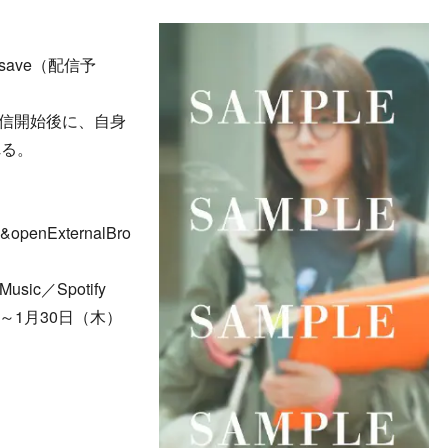
re-save（配信予
と、配信開始後に、自身
れる。
openExternalBro
ic／Spotify
0～1月30日（木）