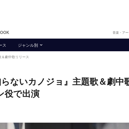
BOOK
音楽・アー
ース
ジャンル別
題歌＆劇中歌リリース
『知らないカノジョ』主題歌＆劇中
ン役で出演