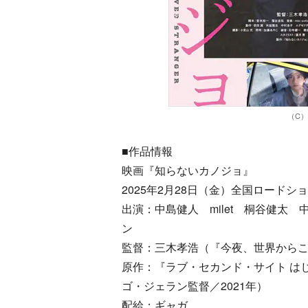
（C）
■作品情報
映画『知らないカノジョ』
2025年2月28日（金）全国ロードシ
出演：中島健人 milet 桐谷健太
ン
監督：三木孝浩（『今夜、世界から
原作：『ラブ・セカンド・サイト はじま
ゴ・ジェラン監督／2021年）
配給：ギャガ