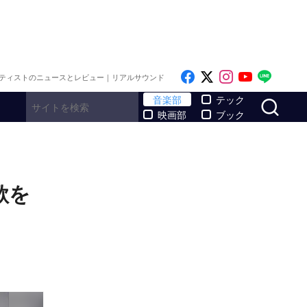
Like on Facebook
Follow on x
Follow on I
Follow o
Follo
ティストのニュースとレビュー｜リアルサウンド
サ
音楽部
テック
映画部
ブック
歌を