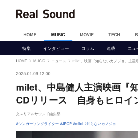
HOME
MUSIC
MOVIE
TECH
特集
インタビュー
コラム
連載
ニュ
HOME
MUSIC
ニュース
milet、映画『知らないカノジョ』主
2025.01.09 12:00
milet、中島健人主演映画
CDリリース 自身もヒロイ
文＝リアルサウンド編集部
シンガーソングライター
JPOP
milet
知らないカノジョ