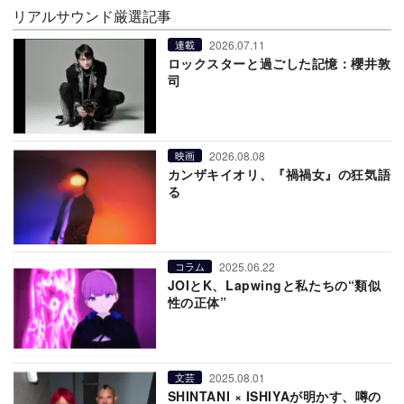
リアルサウンド厳選記事
2026.07.11
連載
ロックスターと過ごした記憶：櫻井敦
司
2026.08.08
映画
カンザキイオリ、『禍禍女』の狂気語
る
2025.06.22
コラム
JOIとK、Lapwingと私たちの“類似
性の正体”
2025.08.01
文芸
SHINTANI × ISHIYAが明かす、噂の