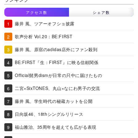
アクセス数
シェア数
藤井 風、ツアーオフショ披露
歌声分析 Vol.20：BE:FIRST
藤井 風、原宿のadidas店外にファン殺到
BE:FIRST『生：FIRST』に映る信頼関係
Official髭男dismが日常の只中に届けたもの
二宮×SixTONES、丸山×なにわ男子の交流
藤井 風、学生時代の秘蔵カットを公開
日向坂46、18thシングルリリース
福山雅治、35周年を超えても広がる表現