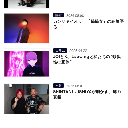
2026.08.08
映画
カンザキイオリ、『禍禍女』の狂気語
る
2025.06.22
コラム
JOIとK、Lapwingと私たちの“類似
性の正体”
2025.08.01
文芸
SHINTANI × ISHIYAが明かす、噂の
真相