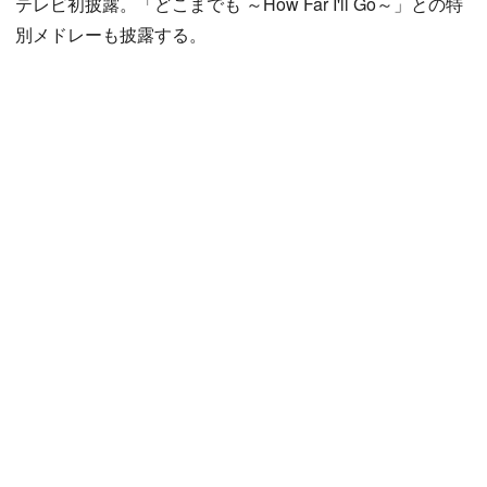
テレビ初披露。「どこまでも ～How Far I'll Go～」との特
別メドレーも披露する。