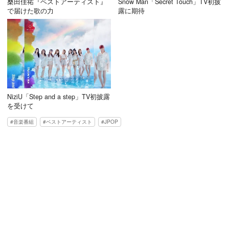
桑田佳祐『ベストアーティスト』
Snow Man「Secret Touch」TV初披
で届けた歌の力
露に期待
NiziU「Step and a step」TV初披露
を受けて
音楽番組
ベストアーティスト
JPOP