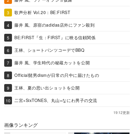
歌声分析 Vol.20：BE:FIRST
藤井 風、原宿のadidas店外にファン殺到
BE:FIRST『生：FIRST』に映る信頼関係
王林、ショートパンツコーデでBBQ
藤井 風、学生時代の秘蔵カットを公開
Official髭男dismが日常の只中に届けたもの
王林、夏の思い出ショットを公開
二宮×SixTONES、丸山×なにわ男子の交流
19:12更新
画像ランキング