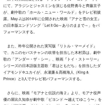
にて、アラジンとジャスミンを演じる佐野勇斗と齊藤京子
が、劇中歌の「ホール・ニュー・ワールド」をテレビ初披
露。May J.は2014年に公開された映画『アナと雪の女王』
の日本版エンドソング「Let It Go～ありのままで～」をパ
フォーマンスする。
また、昨年公開された実写版『リトル・マーメイド』
で、カニのセバスチャンの吹替を担当した木村昴は、劇中
歌の「アンダー・ザ・シー」、映画『トイ・ストーリー』
シリーズの日本語版主題歌「君はともだち」を担当したダ
イアモンド✡ユカイが、永瀬廉＆髙橋海人（King &
Prince）と3人でテレビ初パフォーマンスする。
さらに、映画『モアナと伝説の海２』より、モアナ役声
優の屋比久知奈が劇中歌「ビヨンド 〜越えてゆこう〜」を