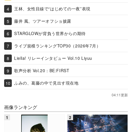
王林、女性目線で“はじめての一夜”表現
藤井 風、ツアーオフショ披露
STARGLOWが背負う世界からの期待
ライブ規模ランキングTOP30（2026年7月）
Liella! リレーインタビュー Vol.10 Liyuu
歌声分析 Vol.20：BE:FIRST
ふみの、葛藤の中で見出す現在地
04:11更新
画像ランキング