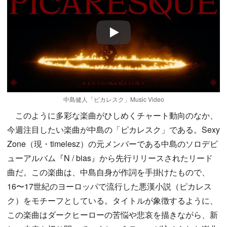
Play
中島健人「ピカレスク」Music Video
このように多彩な楽曲がひしめくチャート動向のなか、
今週注目したい楽曲が中島の「ピカレスク」である。Sexy
Zone（現・timelesz）の元メンバーである中島のソロデビ
ューアルバム『N / bias』から先行リリースされたリード
曲だ。この楽曲は、中島自身が作詞を手掛けたもので、
16〜17世紀のヨーロッパで流行した悪漢小説（ピカレス
ク）をモチーフとしている。タイトルが象徴するように、
この楽曲はダークヒーローの苦悩や悲哀を描きながら、新