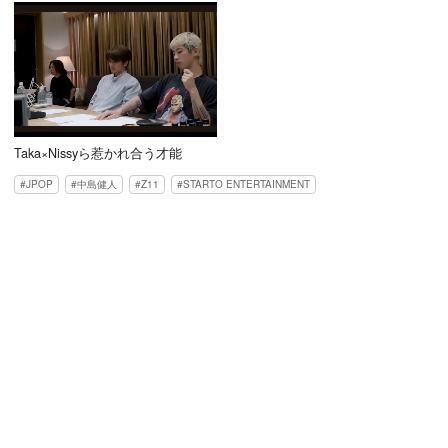
Taka×Nissyら惹かれ合う才能
JPOP
中島健人
Z11
STARTO ENTERTAINMENT