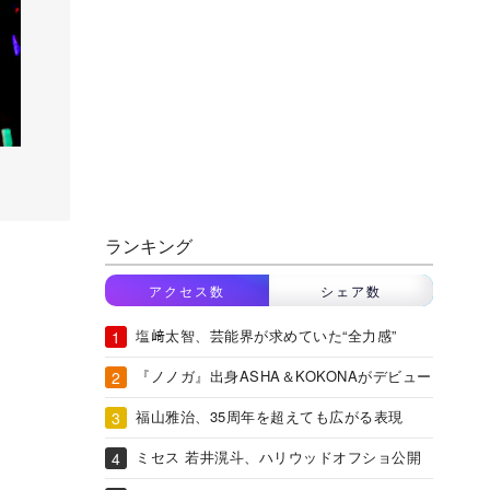
ランキング
アクセス数
シェア数
塩﨑太智、芸能界が求めていた“全力感”
『ノノガ』出身ASHA＆KOKONAがデビュー
福山雅治、35周年を超えても広がる表現
ミセス 若井滉斗、ハリウッドオフショ公開