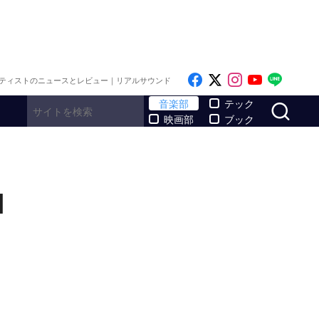
Like on Facebook
Follow on x
Follow on I
Follow o
Follo
ティストのニュースとレビュー｜リアルサウンド
サ
音楽部
テック
映画部
ブック
]