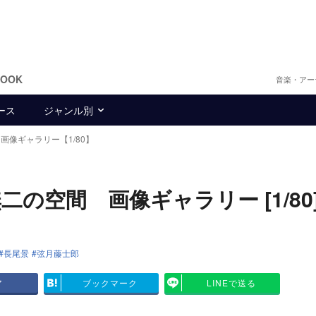
BOOK
音楽・アー
ース
ジャンル別
画像ギャラリー【1/80】
二の空間 画像ギャラリー [1/80
長尾景
弦月藤士郎
ア
ブックマーク
LINEで送る