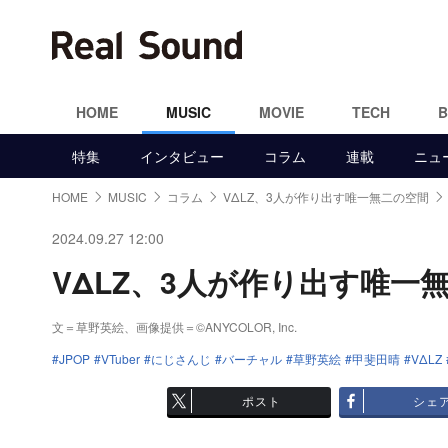
HOME
MUSIC
MOVIE
TECH
特集
インタビュー
コラム
連載
ニュ
HOME
MUSIC
コラム
VΔLZ、3人が作り出す唯一無二の空間
2024.09.27 12:00
VΔLZ、3人が作り出す唯一無
文＝草野英絵、画像提供＝©ANYCOLOR, Inc.
JPOP
VTuber
にじさんじ
バーチャル
草野英絵
甲斐田晴
VΔLZ
ポスト
シェ