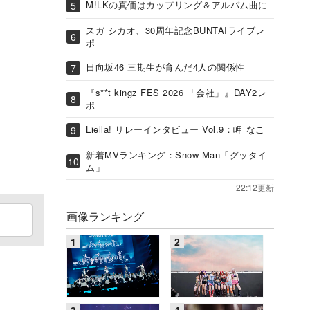
M!LKの真価はカップリング＆アルバム曲に
スガ シカオ、30周年記念BUNTAIライブレ
ポ
日向坂46 三期生が育んだ4人の関係性
『s**t kingz FES 2026 「会社」』DAY2レ
ポ
Liella! リレーインタビュー Vol.9：岬 なこ
新着MVランキング：Snow Man「グッタイ
ム」
22:12更新
画像ランキング