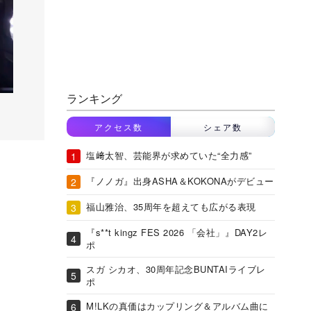
ランキング
アクセス数
シェア数
塩﨑太智、芸能界が求めていた“全力感”
『ノノガ』出身ASHA＆KOKONAがデビュー
福山雅治、35周年を超えても広がる表現
『s**t kingz FES 2026 「会社」』DAY2レ
ポ
スガ シカオ、30周年記念BUNTAIライブレ
ポ
M!LKの真価はカップリング＆アルバム曲に