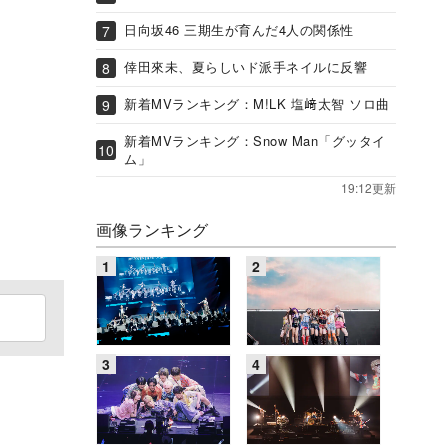
日向坂46 三期生が育んだ4人の関係性
倖田來未、夏らしいド派手ネイルに反響
新着MVランキング：M!LK 塩﨑太智 ソロ曲
新着MVランキング：Snow Man「グッタイ
ム」
19:12更新
画像ランキング