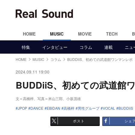
HOME
MUSIC
MOVIE
TECH
特集
インタビュー
コラム
連載
ニュ
HOME
MUSIC
コラム
BUDDiiS、初めての武道館ワンマンレポ
2024.09.11 19:00
BUDDiiS、初めての武道館ワ
文＝高橋梓、写真＝米山三郎、小坂茂雄
JPOP
DANCE
EBiDAN
高橋梓
男性グループ
VOCAL
BUDDiiS
ポスト
シェ