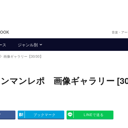
BOOK
音楽・アー
ース
ジャンル別
画像ギャラリー【30/30】
ンマンレポ 画像ギャラリー [30/
ア
ブックマーク
LINEで送る