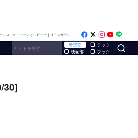
Like on Facebook
Follow on x
Follow on I
Follow o
Follo
ティストのニュースとレビュー｜リアルサウンド
サ
音楽部
テック
映画部
ブック
30]