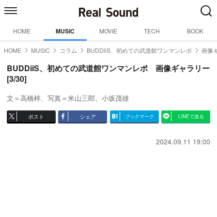
HOME
MUSIC
MOVIE
TECH
BOOK
HOME
MUSIC
コラム
BUDDiiS、初めての武道館ワンマンレポ
画像ギ
BUDDiiS、初めての武道館ワンマンレポ 画像ギャラリー
[3/30]
文＝高橋梓、写真＝米山三郎、小坂茂雄
ポスト
シェア
ブックマーク
LINEで送る
2024.09.11 19:00