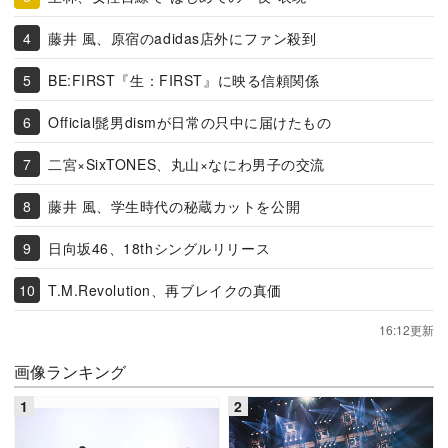
藤井 風、原宿のadidas店外にファン殺到
BE:FIRST『生：FIRST』に映る信頼関係
Official髭男dismが日常の只中に届けたもの
二宮×SixTONES、丸山×なにわ男子の交流
藤井 風、学生時代の秘蔵カットを公開
日向坂46、18thシングルリリース
T.M.Revolution、再ブレイクの真価
16:12更新
画像ランキング