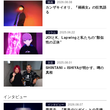
2026.08.08
映画
カンザキイオリ、『禍禍女』の狂気語
る
2025.06.22
コラム
JOIとK、Lapwingと私たちの“類似
性の正体”
2025.08.01
文芸
SHINTANI × ISHIYAが明かす、噂の
真相
インタビュー
2026.08.07
インタビュー
菅原圭、『黄泉のツガイ』との共鳴