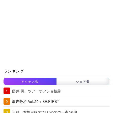
ランキング
アクセス数
シェア数
藤井 風、ツアーオフショ披露
歌声分析 Vol.20：BE:FIRST
王林、女性目線で“はじめての一夜”表現