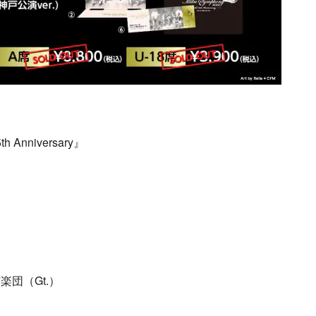
Anniversary』
団
団（Gt.）