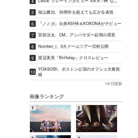
Liella! リレーインタビュー Vol.9：岬 なこ
福山雅治、35周年を超えても広がる表現
『ノノガ』出身ASHA＆KOKONAがデビュー
宮舘涼太、CM、アンバサダー起用の背景
Number_i、5大ドームツアー日程公開
渡辺美里『Birthday』クロスレビュー
YOASOBI、ボストン公演のオフショ大量投
稿
14:12更新
画像ランキング