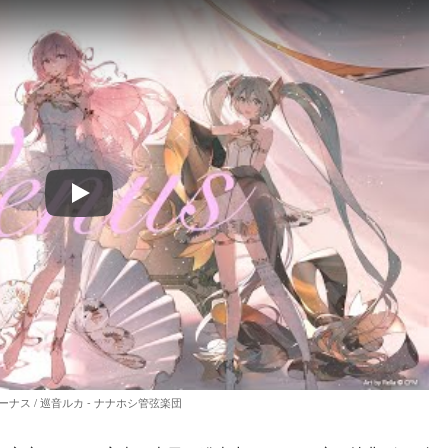
Play
ーナス / 巡音ルカ - ナナホシ管弦楽団