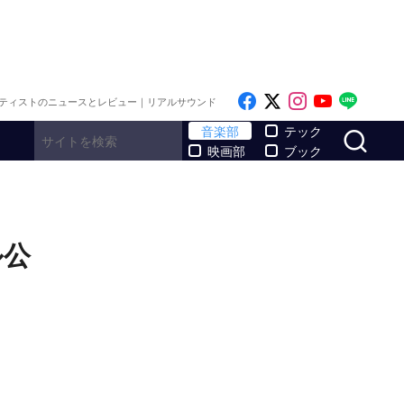
Like on Facebook
Follow on x
Follow on I
Follow o
Follo
ティストのニュースとレビュー｜リアルサウンド
サ
音楽部
テック
映画部
ブック
ル公