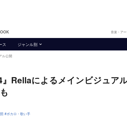
BOOK
音楽・アー
ース
ジャンル別
アル公開
4』Rellaによるメインビジュア
も
団
ボカロ・歌い手