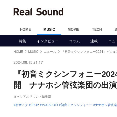
HOME
MUSIC
MOVIE
TECH
特集
インタビュー
コラム
連載
ニュ
HOME
MUSIC
ニュース
『初音ミクシンフォニー2024』ビジュ
2024.08.15 21:17
『初音ミクシンフォニー202
開 ナナホシ管弦楽団の出演
文＝リアルサウンド編集部
初音ミク
JPOP
VOCALOID
初音ミクシンフォニー
ナナホシ管弦楽