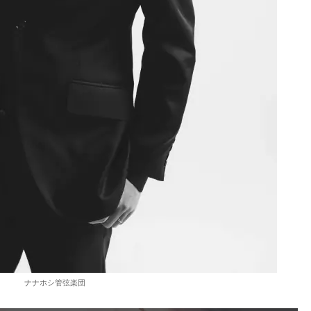
ナナホシ管弦楽団