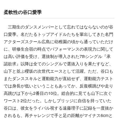
柔軟性の谷口愛季
三期生のダンスメンバーとして忘れてはならないのが谷
口愛季。名だたるトップアイドルたちを輩出してきた名門
アクターズスクール広島に幼稚園の頃から通っていただけ
に、研修生合宿の時点でパフォーマンスの表現力に関して
は高い評価を受け、選抜制が導入された7thシングル『承
認欲求』以降は全てのシングルで選抜入りを果たすなど、
山下と並ぶ櫻坂の次世代エースとして活躍。ただ、谷口も
またダンススキルと運動能力が直結せず、運動能力テスト
では身長が低いということもあってか、反復横跳びや走り
高跳びは下から2番目の10位。総合的に見ても山下に次ぐ
ワースト2位だった。しかしブリッジに自信を持っていた
谷口は、彼女をライバル視する遠藤理子に記録を一度抜か
されるも、再チャレンジで手と足の距離がマイナス6cmと