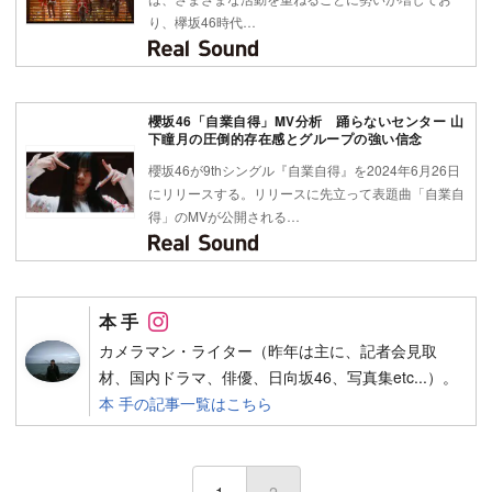
り、欅坂46時代…
櫻坂46「自業自得」MV分析 踊らないセンター 山
下瞳月の圧倒的存在感とグループの強い信念
櫻坂46が9thシングル『自業自得』を2024年6月26日
にリリースする。リリースに先立って表題曲「自業自
得」のMVが公開される…
Follow on SNS
本 手
カメラマン・ライター（昨年は主に、記者会見取
材、国内ドラマ、俳優、日向坂46、写真集etc...）。
本 手の記事一覧はこちら