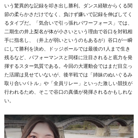
いう驚異的な記録を叩き出し勝利。ダンス経験からくる関
節の柔らかさだけでなく、負けず嫌いで記録を伸ばしてく
るタイプだ。「気合いで引っ張れパワーフォース」では、
二期生の井上梨名が体が小さいという理由で谷口を対戦相
手に指名し、（井上が弱いというのもあるが）谷口が一瞬
にして勝利を決め、ドッジボールでは最後の1人まで生き
残るなど、パフォーマンスと同様に注目されると底力を発
揮するスター気質である。今回の大運動会ではまだ目立っ
た活躍は見せていないが、後半戦では「姉妹のぬいぐるみ
取り合いバトル」や「全員リレー」といった激しい競技が
行われるため、そこで谷口の真価が発揮されるかもしれな
い。