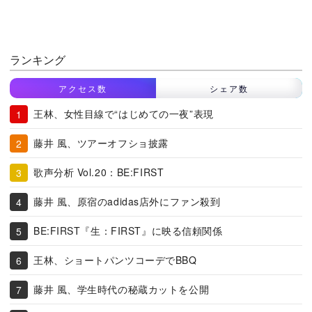
ランキング
アクセス数
シェア数
王林、女性目線で“はじめての一夜”表現
藤井 風、ツアーオフショ披露
歌声分析 Vol.20：BE:FIRST
藤井 風、原宿のadidas店外にファン殺到
BE:FIRST『生：FIRST』に映る信頼関係
王林、ショートパンツコーデでBBQ
藤井 風、学生時代の秘蔵カットを公開