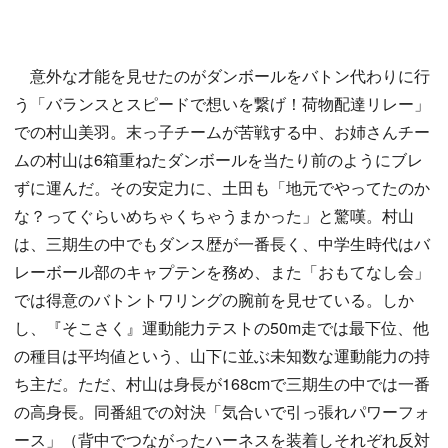
意外な才能を見せたのがダンボールをバトン代わりに行
う「バランスとスピードで想いを繋げ！荷物配達リレー」
での村山美羽。末っ子チームが苦戦する中、お姉さんチー
ムの村山は6箱重ねたダンボールを当たり前のようにブレ
ずに運んだ。その安定力に、土田も「地元でやってたのか
な？ってぐらいめちゃくちゃうまかった」と驚嘆。村山
は、三期生の中でもダンス歴が一番長く、中学生時代はバ
レーボール部のキャプテンを務め、また「おもてなし会」
では得意のバトントワリングの腕前を見せている。しか
し、『そこさく』運動能力テストの50m走では最下位、他
の種目は平均値という、山下に並ぶ未知数な運動能力の持
ち主だ。ただ、村山は身長が168cmで三期生の中では一番
の高身長。同番組での対決「気合いで引っ張れパワーフォ
ース」（背中でつながったハーネスを装着しそれぞれ反対