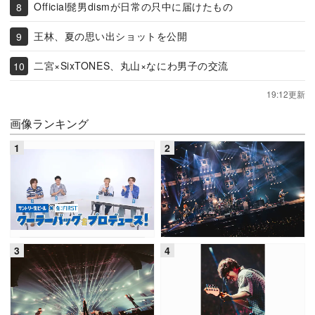
Official髭男dismが日常の只中に届けたもの
王林、夏の思い出ショットを公開
二宮×SixTONES、丸山×なにわ男子の交流
19:12更新
画像ランキング