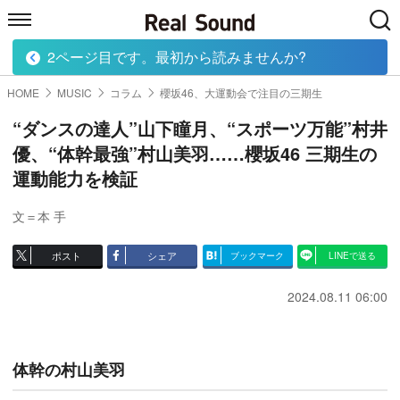
2ページ目です。最初から読みませんか?
HOME
MUSIC
MOVIE
TECH
BOOK
HOME
MUSIC
コラム
櫻坂46、大運動会で注目の三期生
“ダンスの達人”山下瞳月、“スポーツ万能”村井
優、“体幹最強”村山美羽……櫻坂46 三期生の
運動能力を検証
文＝本 手
ポスト
シェア
ブックマーク
LINEで送る
2024.08.11 06:00
体幹の村山美羽