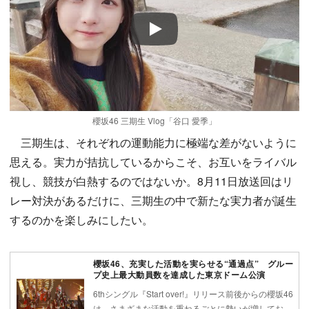
Play
櫻坂46 三期生 Vlog「谷口 愛季」
三期生は、それぞれの運動能力に極端な差がないように
思える。実力が拮抗しているからこそ、お互いをライバル
視し、競技が白熱するのではないか。8月11日放送回はリ
レー対決があるだけに、三期生の中で新たな実力者が誕生
するのかを楽しみにしたい。
櫻坂46、充実した活動を実らせる“通過点” グルー
プ史上最大動員数を達成した東京ドーム公演
6thシングル『Start over!』リリース前後からの櫻坂46
は、さまざまな活動を重ねるごとに勢いが増してお