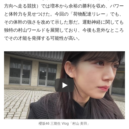
方向へ走る競技）では増本から余裕の勝利を収め、パワー
と体幹力を見せつけた。今回の「荷物配達リレー」でも、
その体幹の強さを改めて示した形だ。運動神経に関しても
独特の村山ワールドを展開しており、今後も意外なところ
でその才能を発揮する可能性が高い。
Play
櫻坂46 三期生 Vlog「村山 美羽」