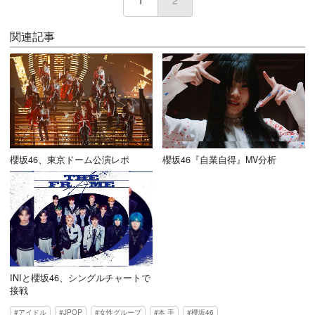
1
2
(current)
関連記事
櫻坂46、東京ドーム公演レポ
櫻坂46『自業自得』MV分析
INIと櫻坂46、シングルチャートで
接戦
アイドル
JPOP
女性グループ
本 手
櫻坂46