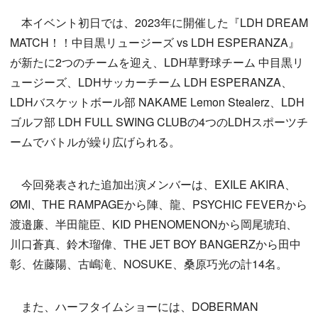
本イベント初日では、2023年に開催した『LDH DREAM
MATCH！！中目黒リュージーズ vs LDH ESPERANZA』
が新たに2つのチームを迎え、LDH草野球チーム 中目黒リ
ュージーズ、LDHサッカーチーム LDH ESPERANZA、
LDHバスケットボール部 NAKAME Lemon Stealerz、LDH
ゴルフ部 LDH FULL SWING CLUBの4つのLDHスポーツチ
ームでバトルが繰り広げられる。
今回発表された追加出演メンバーは、EXILE AKIRA、
ØMI、THE RAMPAGEから陣、龍、PSYCHIC FEVERから
渡邉廉、半田龍臣、KID PHENOMENONから岡尾琥珀、
川口蒼真、鈴木瑠偉、THE JET BOY BANGERZから田中
彰、佐藤陽、古嶋滝、NOSUKE、桑原巧光の計14名。
また、ハーフタイムショーには、DOBERMAN