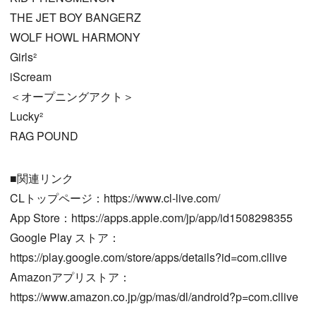
THE JET BOY BANGERZ
WOLF HOWL HARMONY
Girls²
iScream
＜オープニングアクト＞
Lucky²
RAG POUND
■関連リンク
CLトップページ：https://www.cl-live.com/
App Store：https://apps.apple.com/jp/app/id1508298355
Google Play ストア：
https://play.google.com/store/apps/details?id=com.cllive
Amazonアプリストア：
https://www.amazon.co.jp/gp/mas/dl/android?p=com.cllive