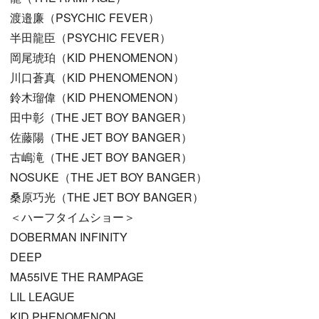
渡邉廉（PSYCHIC FEVER）
半田龍臣（PSYCHIC FEVER）
岡尾琥珀（KID PHENOMENON）
川口蒼真（KID PHENOMENON）
鈴木瑠偉（KID PHENOMENON）
田中彰（THE JET BOY BANGER）
佐藤陽（THE JET BOY BANGER）
古嶋滝（THE JET BOY BANGER）
NOSUKE（THE JET BOY BANGER）
桑原巧光（THE JET BOY BANGER）
＜ハーフタイムショー＞
DOBERMAN INFINITY
DEEP
MA55IVE THE RAMPAGE
LIL LEAGUE
KID PHENOMENON