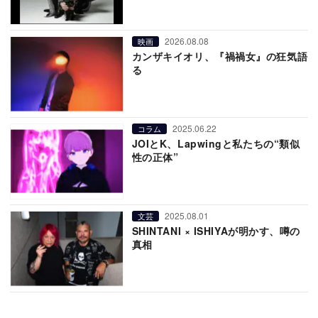
2026.08.08
映画
カンザキイオリ、『禍禍女』の狂気語
る
2025.06.22
コラム
JOIとK、Lapwingと私たちの“類似
性の正体”
2025.08.01
文芸
SHINTANI × ISHIYAが明かす、噂の
真相