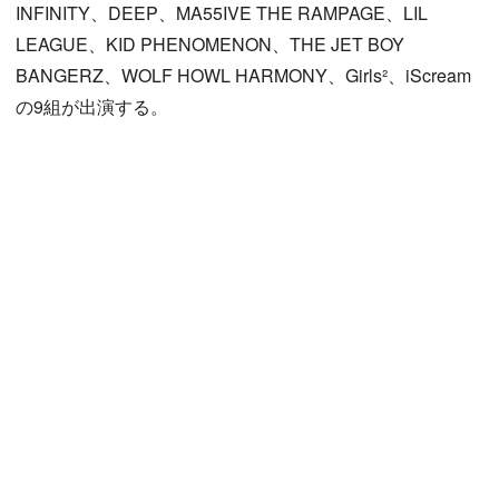
INFINITY、DEEP、MA55IVE THE RAMPAGE、LIL
LEAGUE、KID PHENOMENON、THE JET BOY
BANGERZ、WOLF HOWL HARMONY、Girls²、iScream
の9組が出演する。