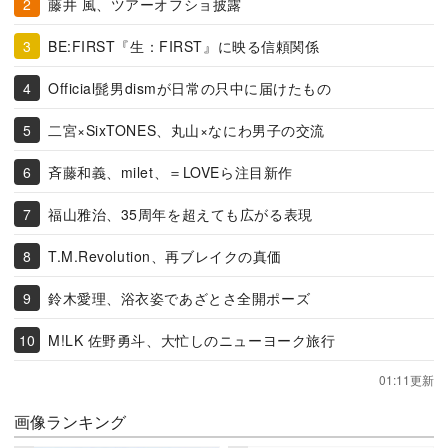
藤井 風、ツアーオフショ披露
BE:FIRST『生：FIRST』に映る信頼関係
Official髭男dismが日常の只中に届けたもの
二宮×SixTONES、丸山×なにわ男子の交流
斉藤和義、milet、＝LOVEら注目新作
福山雅治、35周年を超えても広がる表現
T.M.Revolution、再ブレイクの真価
鈴木愛理、浴衣姿であざとさ全開ポーズ
M!LK 佐野勇斗、大忙しのニューヨーク旅行
01:11更新
画像ランキング