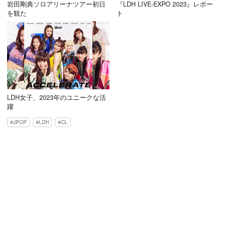
岩田剛典ソロアリーナツアー初日
『LDH LIVE-EXPO 2023』レポー
を観た
ト
LDH女子、2023年のユニークな活
躍
JPOP
LDH
CL