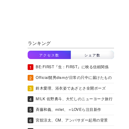
ランキング
アクセス数
シェア数
BE:FIRST『生：FIRST』に映る信頼関係
Official髭男dismが日常の只中に届けたもの
鈴木愛理、浴衣姿であざとさ全開ポーズ
M!LK 佐野勇斗、大忙しのニューヨーク旅行
斉藤和義、milet、＝LOVEら注目新作
宮舘涼太、CM、アンバサダー起用の背景