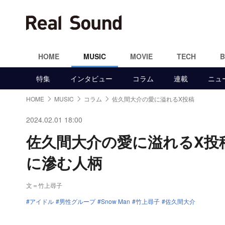
HOME
MUSIC
MOVIE
TECH
特集
インタビュー
コラム
連載
ニュ
HOME
MUSIC
コラム
佐久間大介の愛に溢れるX投稿
2024.02.01 18:00
佐久間大介の愛に溢れるX投稿
に滲む人柄
文＝竹上尋子
アイドル
男性グループ
Snow Man
竹上尋子
佐久間大介