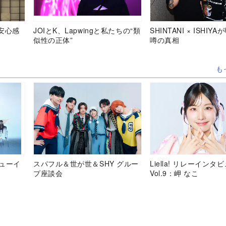
安心感
JOIとK、Lapwingと私たちの“類
SHINTANI × ISHIY
似性の正体”
噂の真相
も
デビューイ
スパフル＆世が世＆SHY グルー
Liella! リレーインタ
プ座談会
Vol.9：岬 なこ