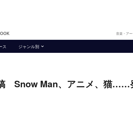
BOOK
音楽・アー
ース
ジャンル別
 Snow Man、アニメ、猫……