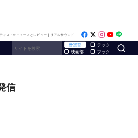
Like on Facebook
Follow on x
Follow on I
Follow o
Follo
ティストのニュースとレビュー｜リアルサウンド
サ
音楽部
テック
映画部
ブック
発信