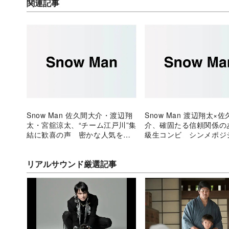
関連記事
Snow Man 佐久間大介・渡辺翔
Snow Man 渡辺翔太×
太・宮舘涼太、“チーム江戸川”集
介、確固たる信頼関係の
結に歓喜の声 密かな人気を集
級生コンビ シンメポジ
める名物トリオ
でのパフォーマンスも多
さく”
リアルサウンド厳選記事