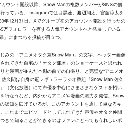
amアカウント開設以降、Snow Manの複数メンバーがSNSの個
っている。Instagramでは目黒蓮、渡辺翔太、宮舘涼太を
23年12月31日、Xでグループ初のアカウント開設を行ったの
65万フォロワーを有する人気アカウントへと発展している。
「愛猫」にまつわる投稿が目立つ。
みの「アニメオタク兼Snow Man」の文字。ヘッダー画像
開されてきた自宅の「オタク部屋」のショーケースと思われ
リと漫画が並んだ本棚の前での自撮り、と完璧な“アニメオ
佐久間は自身の冠レギュラーラジオ番組『Snow Man 佐久
、』（文化放送）にて声優を中心にさまざまなゲストを招い
を行なうなど、内外からアニメや漫画の魅力を発信。Snow
への認知を広げているが、このアカウントを通して単なるキ
る。これまでエピソードとしてふれてきた声優やオタク仲間
真つきで知ることができるのはファンにとってもうれしいポ