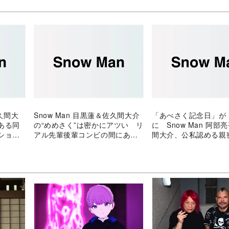
佐久間大
Snow Man 目黒蓮＆佐久間大介
「あべさく記念日」が
ある同
の“めめさく”は密かにアツい リ
に Snow Man 阿部
ション
アル先輩後輩コンビの間にある
間大介、公私認める親
い“なべ
目が離せない関係性
性