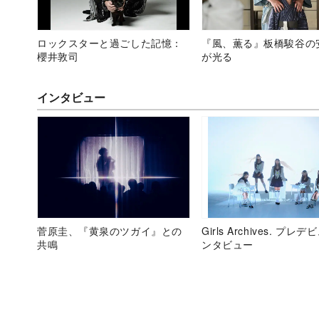
ロックスターと過ごした記憶：
『風、薫る』板橋駿谷の
櫻井敦司
が光る
インタビュー
菅原圭、『黄泉のツガイ』との
Girls Archives. プレ
共鳴
ンタビュー