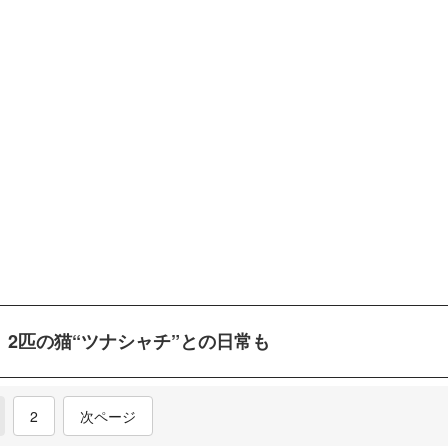
、2匹の猫“ツナシャチ”との日常も
current)
2
次ページ