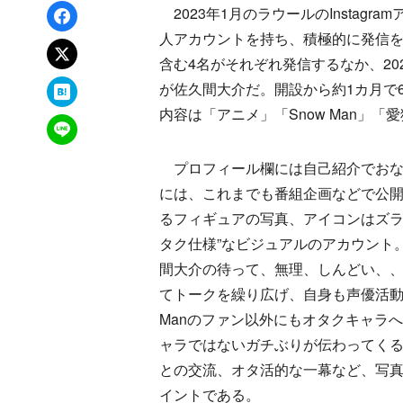
Facebookでシェア
2023年1月のラウールのInstagr
人アカウントを持ち、積極的に発信を行
xでポスト
含む4名がそれぞれ発信するなか、20
はてなブックマーク
が佐久間大介だ。開設から約1カ月で
内容は「アニメ」「Snow Man」
LINEで送る
プロフィール欄には自己紹介でおなじ
には、これまでも番組企画などで公
るフィギュアの写真、アイコンはズラ
タク仕様”なビジュアルのアカウント。
間大介の待って、無理、しんどい、
てトークを繰り広げ、自身も声優活動
Manのファン以外にもオタクキャラ
ャラではないガチぶりが伝わってく
との交流、オタ活的な一幕など、写
イントである。