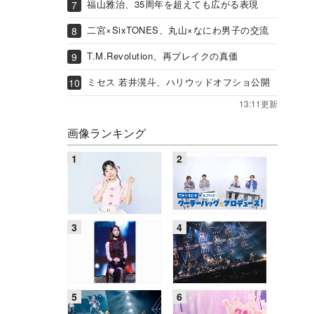
福山雅治、35周年を超えても広がる表現
二宮×SixTONES、丸山×なにわ男子の交流
T.M.Revolution、再ブレイクの真価
ミセス 若井滉斗、ハリウッドオフショ公開
13:11更新
画像ランキング