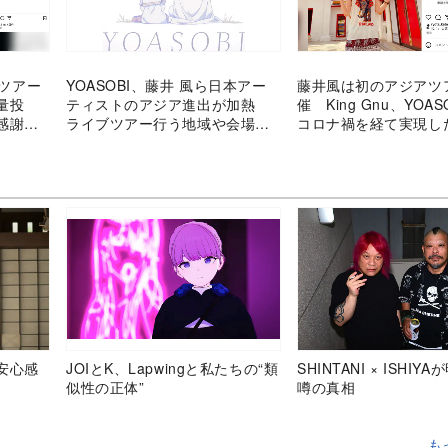
アツアー
YOASOBI、藤井 風ら日本アー
藤井風は初のアジアツ
量投
ティストのアジア進出が加熱
催 King Gnu、YOAS
感謝綴
ライブツアー行う地域や会場キ
コロナ禍を経て実現し
ャパは？
のステージ
安心感
JOIとK、Lapwingと私たちの“類
SHINTANI × ISHIY
似性の正体”
噂の真相
も