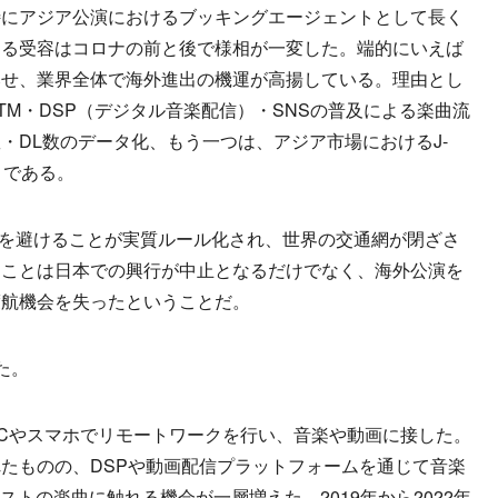
にアジア公演におけるブッキングエージェントとして長く
ける受容はコロナの前と後で様相が一変した。端的にいえば
みせ、業界全体で海外進出の機運が高揚している。理由とし
TM・DSP（デジタル音楽配信）・SNSの普及による楽曲流
・DL数のデータ化、もう一つは、アジア市場におけるJ-
りである。
」を避けることが実質ルール化され、世界の交通網が閉ざさ
ることは日本での興行が中止となるだけでなく、海外公演を
渡航機会を失ったということだ。
た。
Cやスマホでリモートワークを行い、音楽や動画に接した。
たものの、DSPや動画配信プラットフォームを通じて音楽
ストの楽曲に触れる機会が一層増えた。2019年から2022年