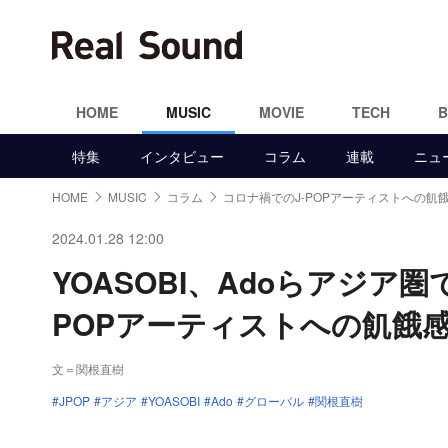
HOME
MUSIC
MOVIE
TECH
特集
インタビュー
コラム
連載
ニュ
HOME
MUSIC
コラム
コロナ禍でのJ-POPアーティストへの飢
2024.01.28 12:00
YOASOBI、Adoらアジア
POPアーティストへの飢餓
文＝関根直樹
JPOP
アジア
YOASOBI
Ado
グローバル
関根直樹