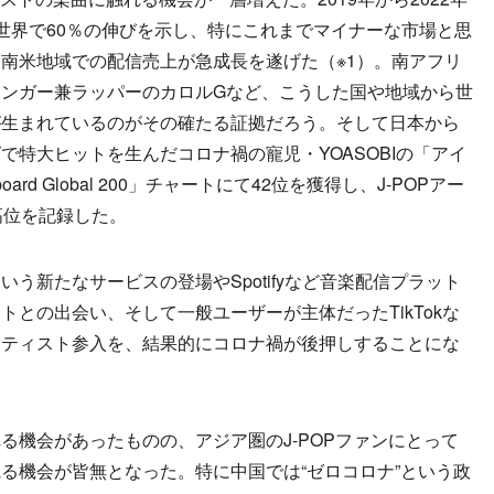
世界で60％の伸びを示し、特にこれまでマイナーな市場と思
南米地域での配信売上が急成長を遂げた（※1）。南アフリ
ンガー兼ラッパーのカロルGなど、こうした国や地域から世
が生まれているのがその確たる証拠だろう。そして日本から
で特大ヒットを生んだコロナ禍の寵児・YOASOBIの「アイ
lboard Global 200」チャートにて42位を獲得し、J-POPアー
高位を記録した。
新たなサービスの登場やSpotifyなど音楽配信プラット
との出会い、そして一般ユーザーが主体だったTikTokな
ーティスト参入を、結果的にコロナ禍が後押しすることにな
れる機会があったものの、アジア圏のJ-POPファンにとって
る機会が皆無となった。特に中国では“ゼロコロナ”という政