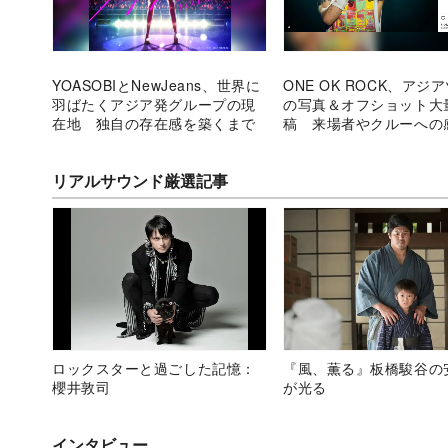
YOASOBIとNewJeans、世界に
ONE OK ROCK、アジ
羽ばたくアジア発グループの現
の写真＆オフショット大
在地 独自の存在感を築くまで
稿 来場者やクルーへの
る
リアルサウンド厳選記事
ロックスターと過ごした記憶：
『風、薫る』板橋駿谷の
櫻井敦司
が光る
インタビュー