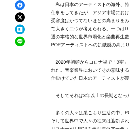
Facebookでシェア
私は日本のアーティストの海外、特
仕事をしてきたが、アジア市場にお
xでポスト
受容度はかつてないほどの高まりを
はてなブックマーク
て大きく二つが考えられる。一つはD
通の本格的な世界市場化と楽曲再生数
LINEで送る
POPアーティストへの飢餓感の高ま
2020年初頭からコロナ禍で「3密
れた。音楽業界においてその意味す
仕掛けていた日本のアーティストが
そしてそれは3年以上の長期となっ
多くの人々は巣ごもり生活の中、P
そして世界中で人々の往来は遮断され
リスナーがJ-POPを含む海外アーティ