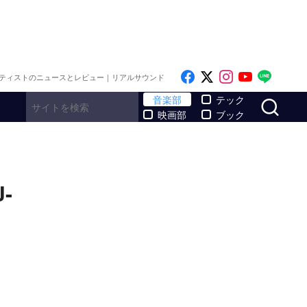
Like on Facebook
Follow on x
Follow on I
Follow o
Follo
ティストのニュースとレビュー｜リアルサウンド
サ
音楽部
テック
映画部
ブック
-