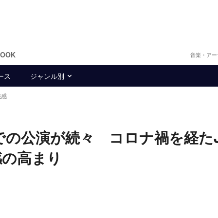
BOOK
音楽・アー
ース
ジャンル別
餓感
圏での公演が続々 コロナ禍を経たJ
感の高まり