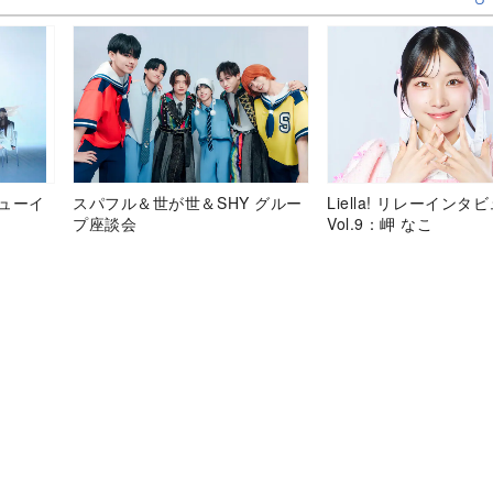
デビューイ
スパフル＆世が世＆SHY グルー
Liella! リレーインタ
プ座談会
Vol.9：岬 なこ