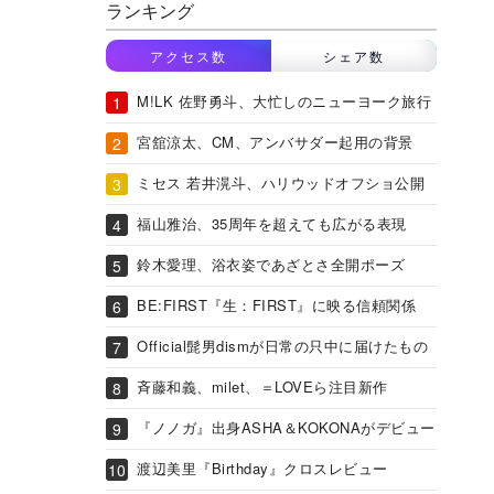
ランキング
アクセス数
シェア数
M!LK 佐野勇斗、大忙しのニューヨーク旅行
宮舘涼太、CM、アンバサダー起用の背景
ミセス 若井滉斗、ハリウッドオフショ公開
福山雅治、35周年を超えても広がる表現
鈴木愛理、浴衣姿であざとさ全開ポーズ
BE:FIRST『生：FIRST』に映る信頼関係
Official髭男dismが日常の只中に届けたもの
斉藤和義、milet、＝LOVEら注目新作
『ノノガ』出身ASHA＆KOKONAがデビュー
渡辺美里『Birthday』クロスレビュー