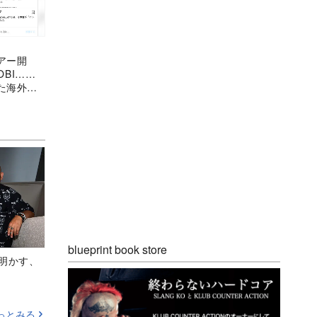
アー開
OBI……
た海外で
blueprint book store
Aが明かす、
っとみる