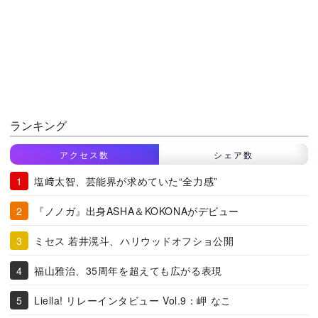
ランキング
アクセス数
シェア数
塩﨑太智、芸能界が求めていた“全力感”
『ノノガ』出身ASHA＆KOKONAがデビュー
ミセス 若井滉斗、ハリウッドオフショ公開
福山雅治、35周年を超えても広がる表現
Liella! リレーインタビュー Vol.9：岬 なこ