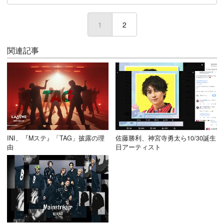
1
(current)
2
関連記事
INI、『Mステ』「TAG」披露の理
佐藤勝利、神宮寺勇太ら10/30誕生
由
日アーティスト