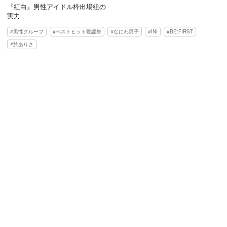
『紅白』男性アイドル枠出場組の
実力
男性グループ
ベストヒット歌謡祭
なにわ男子
INI
BE:FIRST
於ありさ