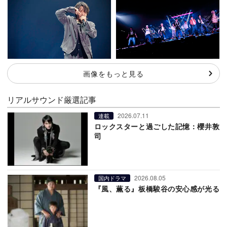
画像をもっと見る
リアルサウンド厳選記事
2026.07.11
連載
ロックスターと過ごした記憶：櫻井敦
司
2026.08.05
国内ドラマ
『風、薫る』板橋駿谷の安心感が光る