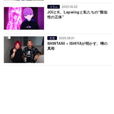
2025.06.22
コラム
JOIとK、Lapwingと私たちの“類似
性の正体”
2025.08.01
文芸
SHINTANI × ISHIYAが明かす、噂の
真相