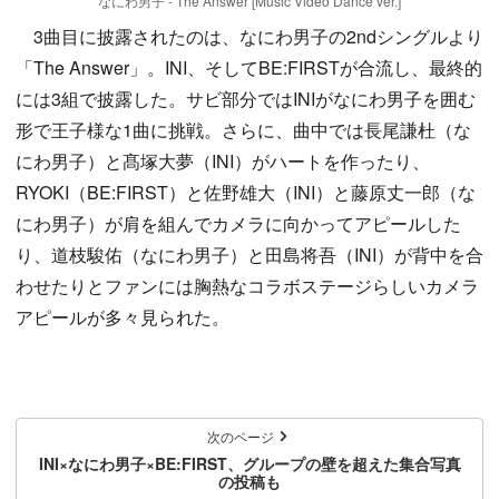
なにわ男子 - The Answer [Music Video Dance ver.]
3曲目に披露されたのは、なにわ男子の2ndシングルより
「The Answer」。INI、そしてBE:FIRSTが合流し、最終的
には3組で披露した。サビ部分ではINIがなにわ男子を囲む
形で王子様な1曲に挑戦。さらに、曲中では長尾謙杜（な
にわ男子）と髙塚大夢（INI）がハートを作ったり、
RYOKI（BE:FIRST）と佐野雄大（INI）と藤原丈一郎（な
にわ男子）が肩を組んでカメラに向かってアピールした
り、道枝駿佑（なにわ男子）と田島将吾（INI）が背中を合
わせたりとファンには胸熱なコラボステージらしいカメラ
アピールが多々見られた。
次のページ
INI×なにわ男子×BE:FIRST、グループの壁を超えた集合写真
の投稿も