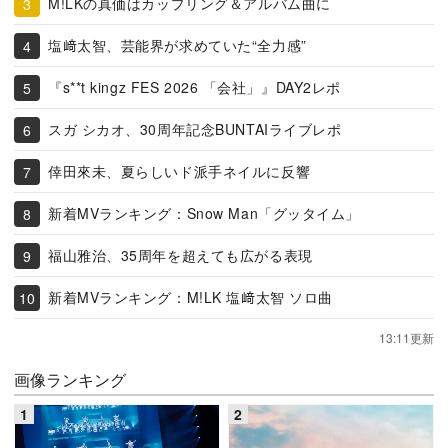
M!LKの真価はカップリング＆アルバム曲に
塩﨑太智、芸能界が求めていた“全力感”
『s**t kingz FES 2026 「会社」』DAY2レポ
スガ シカオ、30周年記念BUNTAIライブレポ
倖田來未、夏らしいド派手ネイルに反響
新着MVランキング：Snow Man「グッタイム」
福山雅治、35周年を超えても広がる表現
新着MVランキング：M!LK 塩﨑太智 ソロ曲
13:11更新
画像ランキング