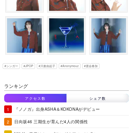
シンガー
JPOP
川倉由起子
Anonymouz
渡会春加
ランキング
アクセス数
シェア数
『ノノガ』出身ASHA＆KOKONAがデビュー
日向坂46 三期生が育んだ4人の関係性