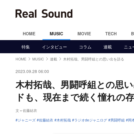
HOME
MUSIC
MOVIE
TECH
特集
インタビュー
コラム
連載
ニュ
HOME
MUSIC
連載
木村拓哉、男闘呼組との思い出を語る
2023.09.28 06:00
木村拓哉、男闘呼組との思い
ドも、現在まで続く憧れの
文＝佐藤結衣
ジャニーズ
佐藤結衣
木村拓哉
ラジオdeジャニログ
男闘呼組
岡