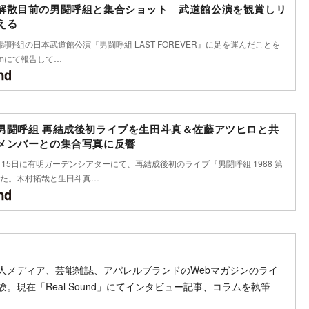
解散目前の男闘呼組と集合ショット 武道館公演を観賞しリ
える
闘呼組の日本武道館公演『男闘呼組 LAST FOREVER』に足を運んだことを
ramにて報告して…
男闘呼組 再結成後初ライブを生田斗真＆佐藤アツヒロと共
メンバーとの集合写真に反響
月15日に有明ガーデンシアターにて、再結成後初のライブ『男闘呼組 1988 第
た。木村拓哉と生田斗真…
人メディア、芸能雑誌、アパレルブランドのWebマガジンのライ
。現在「Real Sound」にてインタビュー記事、コラムを執筆