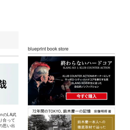
blueprint book store
anのLA武
り合って
の思い出