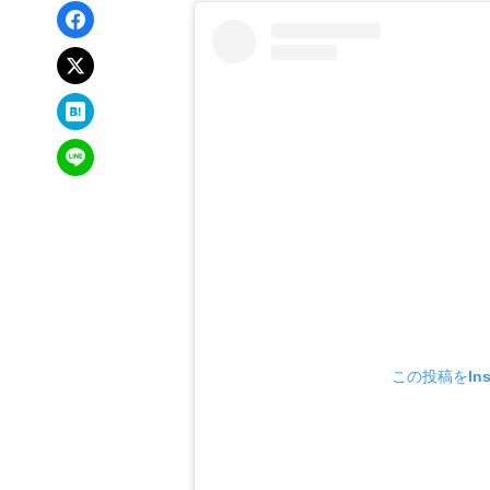
Facebookでシェア
xでポスト
はてなブックマーク
LINEで送る
この投稿をIns