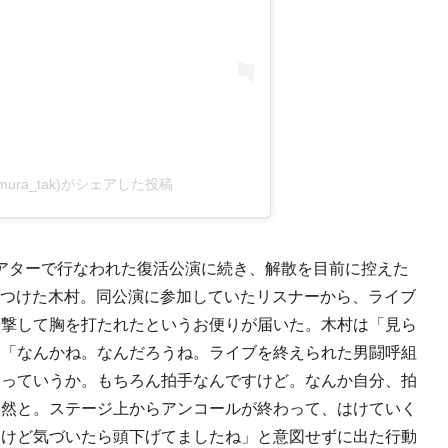
a.kimura_tak)がシェアした投稿
ンシアターで行なわれた復活公演に続き、解散を目前に控えた
駆けつけた木村。同公演に参加していたリスナーから、ライブ
目撃して胸を打たれたというお便りが届いた。木村は「見ら
も「なんかね。なんだろうね。ライブを終えられた男闘呼組
たっていうか。もちろん拍手なんですけど。なんか自分、拍
自然と。ステージ上からアンコールが終わって、はけていく
いけど気づいたら頭下げてましたね」と意図せずに出た行動