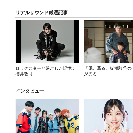
集合写真に反響
リアルサウンド厳選記事
ロックスターと過ごした記憶：
『風、薫る』板橋駿谷の
櫻井敦司
が光る
インタビュー