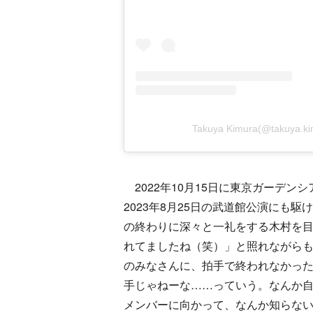
Takuya Kimura(@takuy
2022年10月15日に東京ガーデ
2023年8月25日の武道館公演にも
の終わりに深々と一礼をする木村を
れてましたね（笑）」と照れながら
のみなさんに、拍手で終われなかっ
手じゃねーな……っていう。なんか
メンバーに向かって、なんか知らな