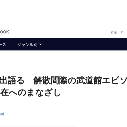
BOOK
音楽・アー
ース
ジャンル別
出語る 解散間際の武道館エピ
存在へのまなざし
本健一