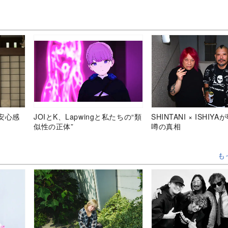
まで……自らの中に息づくイズ
ム
安心感
JOIとK、Lapwingと私たちの“類
SHINTANI × ISHIY
似性の正体”
噂の真相
も