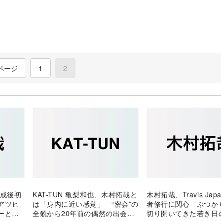
ページ
1
2
(current)
結成後初
KAT-TUN 亀梨和也、木村拓哉と
木村拓哉、Travis Jap
アツヒ
は「身内に近い感覚」 “密会”の
者修行に関心 ぶつか
ーとの
全貌から20年前の偶然の出会い
切り開いてきた若き日