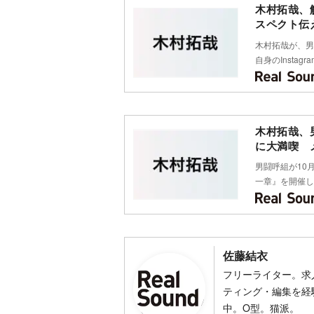
木村拓哉、
スペクト伝
木村拓哉が、男
自身のInstag
木村拓哉、
に大満喫 
男闘呼組が10
一章』を開催し
佐藤結衣
フリーライター。求
ティング・編集を経験
中。O型。猫派。