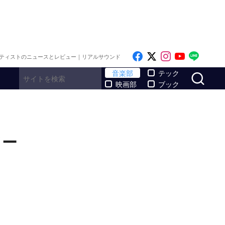
Like on Facebook
Follow on x
Follow on I
Follow o
Follo
ティストのニュースとレビュー｜リアルサウンド
サ
音楽部
テック
映画部
ブック
ソー