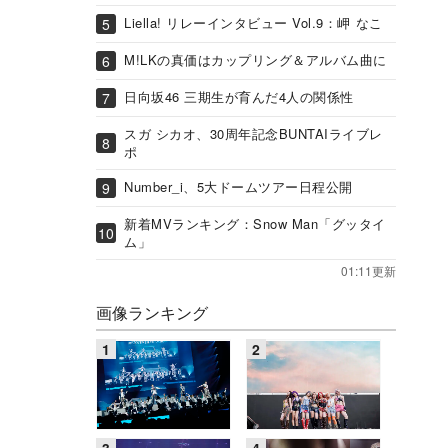
Liella! リレーインタビュー Vol.9：岬 なこ
M!LKの真価はカップリング＆アルバム曲に
日向坂46 三期生が育んだ4人の関係性
スガ シカオ、30周年記念BUNTAIライブレ
ポ
Number_i、5大ドームツアー日程公開
新着MVランキング：Snow Man「グッタイ
ム」
01:11更新
画像ランキング