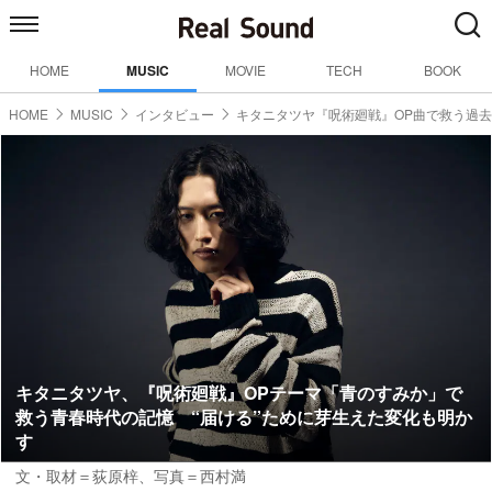
HOME
MUSIC
MOVIE
TECH
BOOK
HOME
MUSIC
インタビュー
キタニタツヤ『呪術廻戦』OP曲で救う過去
キタニタツヤ、『呪術廻戦』OPテーマ「青のすみか」で
救う青春時代の記憶 “届ける”ために芽生えた変化も明か
す
文・取材＝荻原梓
、
写真＝西村満