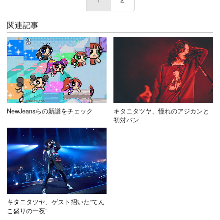
関連記事
NewJeansらの新譜をチェック
キタニタツヤ、憧れのアジカンと
初対バン
キタニタツヤ、ゲスト招いた“てん
こ盛りの一夜”