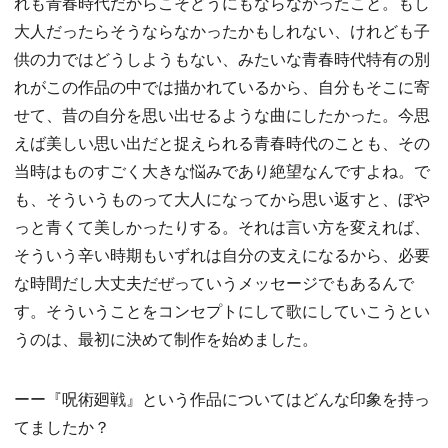
れも青春時代だからこそどうにもならなかったこと。もし
大人だったらそうならなかったかもしれない、けれども子
供の力ではどうしようもない、みたいな青春時代特有の別
れがこの作品の中では描かれているから、自分もそこに寄
せて、昔の自分を思い出せるような曲にしたかった。今思
えば美しい思い出だと捉えられる青春時代のことも、その
当時はものすごく大きな悩みであり絶望なんですよね。で
も、そういうものって大人になってから思い返すと、ぼや
っと青くて美しかったりする。それは言い方を変えれば、
そういう辛い時期もいずれは自分の支えになるから、必要
な時間だし大丈夫だぜっていうメッセージでもあるんで
す。そういうことをコンセプトにして歌にしていこうとい
うのは、最初に決めて制作を始めました。
ーー『呪術廻戦』という作品についてはどんな印象を持っ
てましたか？