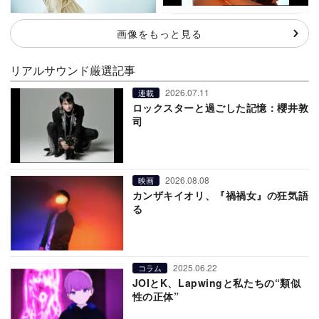
画像をもっと見る
リアルサウンド厳選記事
2026.07.11
連載
ロックスターと過ごした記憶：櫻井敦
司
2026.08.08
映画
カンザキイオリ、『禍禍女』の狂気語
る
2025.06.22
コラム
JOIとK、Lapwingと私たちの“類似
性の正体”