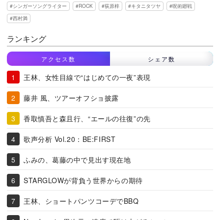
シンガーソングライター
ROCK
荻原梓
キタニタツヤ
呪術廻戦
西村満
ランキング
アクセス数
シェア数
王林、女性目線で“はじめての一夜”表現
藤井 風、ツアーオフショ披露
香取慎吾と森且行、“エールの往復”の先
歌声分析 Vol.20：BE:FIRST
ふみの、葛藤の中で見出す現在地
STARGLOWが背負う世界からの期待
王林、ショートパンツコーデでBBQ