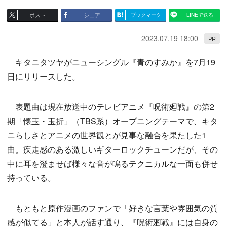
ポスト
シェア
ブックマーク
LINEで送る
2023.07.19 18:00
PR
キタニタツヤがニューシングル『青のすみか』を7月19
日にリリースした。
表題曲は現在放送中のテレビアニメ『呪術廻戦』の第2
期「懐玉・玉折」（TBS系）オープニングテーマで、キタ
ニらしさとアニメの世界観とが見事な融合を果たした1
曲。疾走感のある激しいギターロックチューンだが、その
中に耳を澄ませば様々な音が鳴るテクニカルな一面も併せ
持っている。
もともと原作漫画のファンで「好きな言葉や雰囲気の質
感が似てる」と本人が話す通り、『呪術廻戦』には自身の