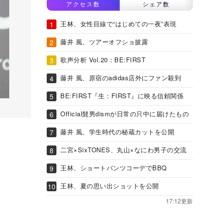
アクセス数
シェア数
王林、女性目線で“はじめての一夜”表現
藤井 風、ツアーオフショ披露
歌声分析 Vol.20：BE:FIRST
藤井 風、原宿のadidas店外にファン殺到
BE:FIRST『生：FIRST』に映る信頼関係
Official髭男dismが日常の只中に届けたもの
藤井 風、学生時代の秘蔵カットを公開
二宮×SixTONES、丸山×なにわ男子の交流
王林、ショートパンツコーデでBBQ
王林、夏の思い出ショットを公開
17:12更新