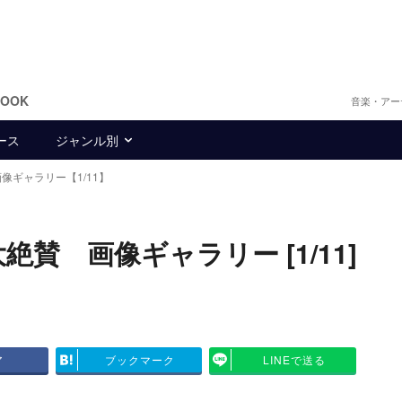
BOOK
音楽・アー
ース
ジャンル別
画像ギャラリー【1/11】
絶賛 画像ギャラリー [1/11]
ア
ブックマーク
LINEで送る