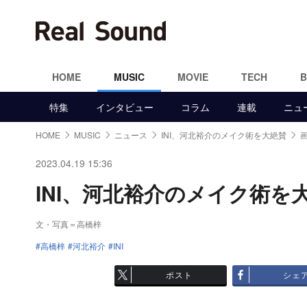
HOME
MUSIC
MOVIE
TECH
特集
インタビュー
コラム
連載
ニュ
HOME
MUSIC
ニュース
INI、河北裕介のメイク術を大絶賛
2023.04.19 15:36
INI、河北裕介のメイク術を大
文・写真＝高橋梓
高橋梓
河北裕介
INI
ポスト
シェ