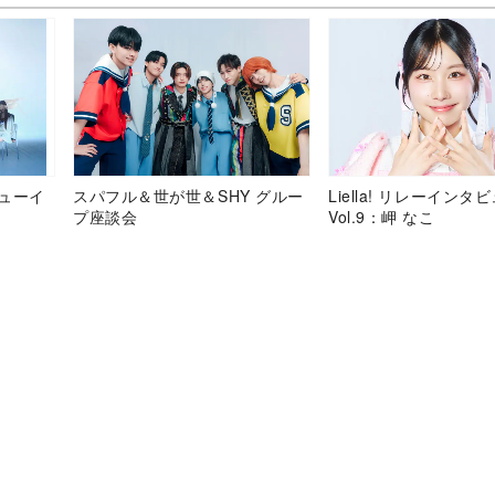
デビューイ
スパフル＆世が世＆SHY グルー
Liella! リレーインタ
プ座談会
Vol.9：岬 なこ