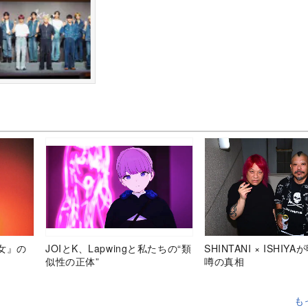
女』の
JOIとK、Lapwingと私たちの“類
SHINTANI × ISHIY
似性の正体”
噂の真相
も