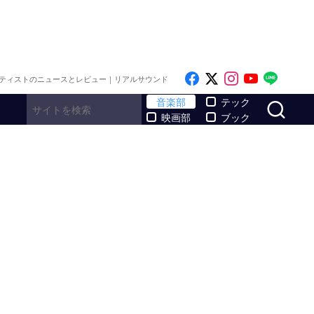
Like on Facebook
Follow on x
Follow on I
Follow o
Follo
ティストのニュースとレビュー｜リアルサウンド
サ
音楽部
テック
映画部
ブック