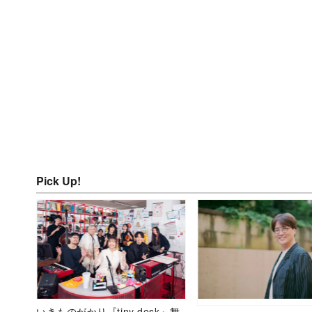
Pick Up!
いきものがかり『tiny desk』舞