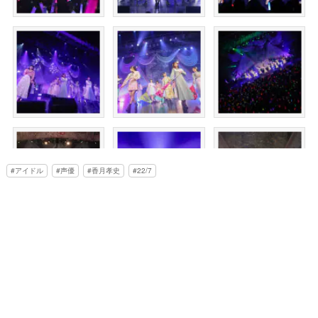
アイドル
声優
香月孝史
22/7