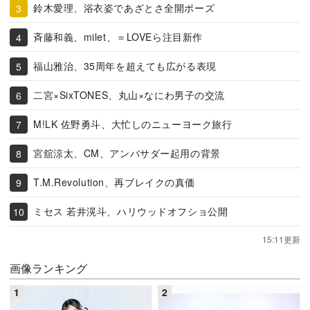
鈴木愛理、浴衣姿であざとさ全開ポーズ
斉藤和義、milet、＝LOVEら注目新作
福山雅治、35周年を超えても広がる表現
二宮×SixTONES、丸山×なにわ男子の交流
M!LK 佐野勇斗、大忙しのニューヨーク旅行
宮舘涼太、CM、アンバサダー起用の背景
T.M.Revolution、再ブレイクの真価
ミセス 若井滉斗、ハリウッドオフショ公開
15:11更新
画像ランキング