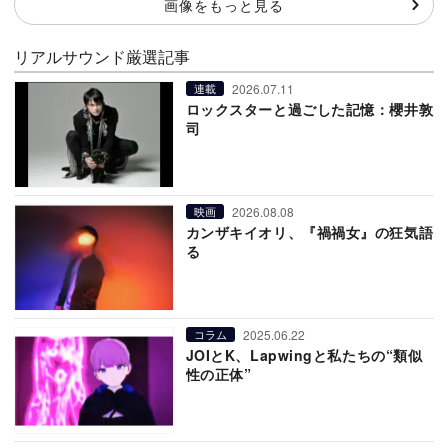
画像をもっと見る
リアルサウンド厳選記事
2026.07.11
連載
ロックスターと過ごした記憶：櫻井敦
司
2026.08.08
映画
カンザキイオリ、『禍禍女』の狂気語
る
2025.06.22
コラム
JOIとK、Lapwingと私たちの“類似
性の正体”