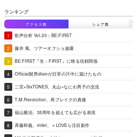
ランキング
アクセス数
シェア数
歌声分析 Vol.20：BE:FIRST
藤井 風、ツアーオフショ披露
BE:FIRST『生：FIRST』に映る信頼関係
Official髭男dismが日常の只中に届けたもの
二宮×SixTONES、丸山×なにわ男子の交流
T.M.Revolution、再ブレイクの真価
福山雅治、35周年を超えても広がる表現
斉藤和義、milet、＝LOVEら注目新作