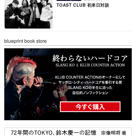
TOAST CLUB 初来日対談
blueprint book store