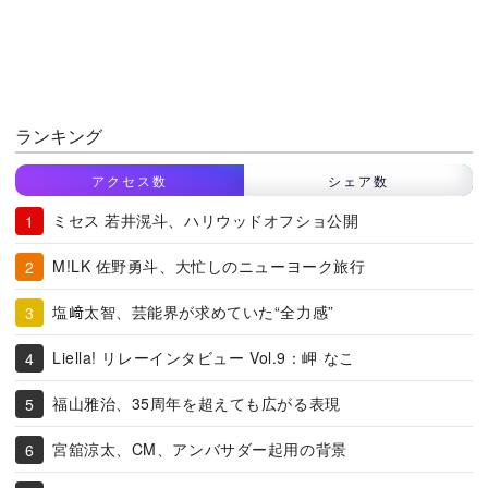
ランキング
アクセス数
シェア数
ミセス 若井滉斗、ハリウッドオフショ公開
M!LK 佐野勇斗、大忙しのニューヨーク旅行
塩﨑太智、芸能界が求めていた“全力感”
Liella! リレーインタビュー Vol.9：岬 なこ
福山雅治、35周年を超えても広がる表現
宮舘涼太、CM、アンバサダー起用の背景