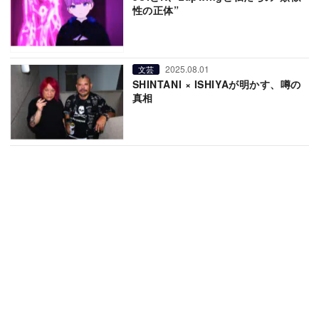
性の正体”
2025.08.01
文芸
SHINTANI × ISHIYAが明かす、噂の
真相