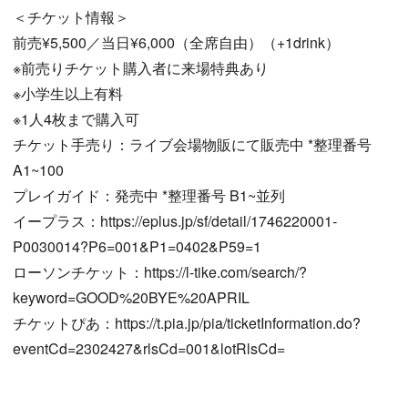
＜チケット情報＞
前売¥5,500／当日¥6,000（全席自由）（+1drink）
※前売りチケット購入者に来場特典あり
※小学生以上有料
※1人4枚まで購入可
チケット手売り：ライブ会場物販にて販売中 *整理番号
A1~100
プレイガイド：発売中 *整理番号 B1~並列
イープラス：https://eplus.jp/sf/detail/1746220001-
P0030014?P6=001&P1=0402&P59=1
ローソンチケット：https://l-tike.com/search/?
keyword=GOOD%20BYE%20APRIL
チケットぴあ：https://t.pia.jp/pia/ticketInformation.do?
eventCd=2302427&rlsCd=001&lotRlsCd=