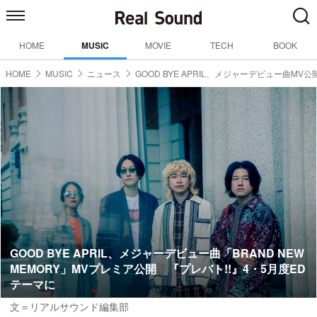
HOME
MUSIC
MOVIE
TECH
BOOK
HOME
MUSIC
ニュース
GOOD BYE APRIL、メジャーデビュー曲MV公
GOOD BYE APRIL、メジャーデビュー曲「BRAND NEW
MEMORY」MVプレミア公開 『プレバト!!』4・5月度ED
テーマに
文＝リアルサウンド編集部