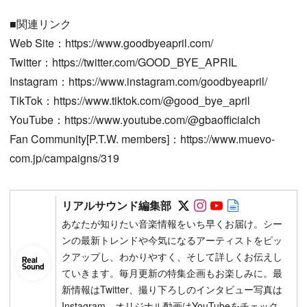
■関連リンク
Web Site：https://www.goodbyeapril.com/
Twitter：https://twitter.com/GOOD_BYE_APRIL
Instagram：https://www.instagram.com/goodbyeapril/
TikTok：https://www.tiktok.com/@good_bye_april
YouTube：https://www.youtube.com/@gbaofficialch
Fan Community[P.T.W. members]：https://www.muevo-
com.jp/campaigns/319
Follow on SNS
Follow on SNS
Follow on SN
Author web 
リアルサウンド編集部
あなたが知りたい音楽情報をいち早くお届け。シー
ンの最新トレンドや今気になるアーティストをピッ
クアップし、わかりやすく、そして詳しくお伝えし
ていきます。毎月更新の特集企画もお楽しみに。最
新情報はTwitter、撮り下ろしのインタビュー写真は
Instagram、オリジナル動画はYouTubeをチェック。