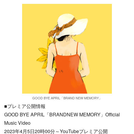
GOOD BYE APRIL「BRAND NEW MEMORY」
■プレミア公開情報
GOOD BYE APRIL「BRANDNEW MEMORY」Official
Music Video
2023年4月5日20時00分～YouTubeプレミア公開