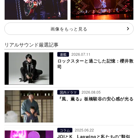
画像をもっと見る
リアルサウンド厳選記事
2026.07.11
連載
ロックスターと過ごした記憶：櫻井敦
司
2026.08.05
国内ドラマ
『風、薫る』板橋駿谷の安心感が光る
2025.06.22
コラム
JOIとK、Lapwingと私たちの“類似