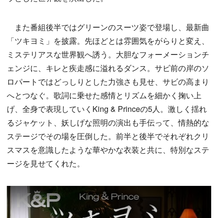
また番組後半ではグリーンのスーツ姿で登場し、最新曲
「ツキヨミ」を披露。先ほどとは雰囲気をがらりと変え、
ミステリアスな世界観へ誘う。大胆なフォーメーションチ
ェンジに、キレと疾走感に溢れるダンス。サビ前の岸のソ
ロパートではどっしりとした力強さも見せ、サビの高まり
へとつなぐ。歌詞に乗せた感情とリズムを細かく掬い上
げ、全身で表現していくKing & Princeの5人。激しく揺れ
るジャケット、妖しげな照明の演出も手伝って、情熱的な
ステージでその場を圧倒した。前半と後半でそれぞれクリ
スマスを意識したような華やかな衣装と共に、特別なステ
ージを見せてくれた。