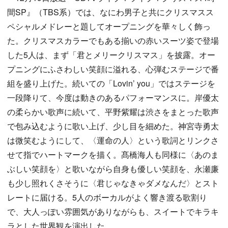
間SP』（TBS系）では、なにわ男子と共にクリスマスス
ペシャルメドレーと題してオープニングを華々しく飾っ
た。クリスマスカラーでもある揃いの赤いスーツ姿で登場
した5人は、まず「君とメリークリスマス」を披露。オー
プニングにふさわしい笑顔に溢れる、心弾むステージで番
組を盛り上げた。続いての「Lovin’ you」ではステージを
一段降りて、今度は動きのあるパフォーマンスに。岸優太
の柔らかい歌声に続いて、平野紫耀は渋さをまとった歌声
で包み込むように歌い上げ、少し目を細めた。神宮寺勇太
は微笑むようにして、〈運命の人〉という歌詞とリンクさ
せて指でハートマークを描く。髙橋海人も同様に〈あのま
ぶしい笑顔を〉と歌いながら自身も優しい笑顔を、永瀬廉
も少し照れくさそうに〈君じゃなきゃダメなんだ〉とスト
レートに届ける。5人のボーカルがよく響き渡る歌割り
で、大人っぽい雰囲気がありながらも、スイートでキラキ
ラとした世界観を演出した。