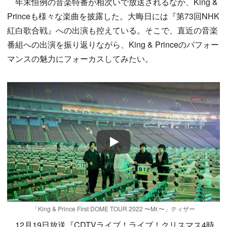
年末恒例の音楽特番が相次いで放送されるなか、King &
Princeも様々な楽曲を披露した。大晦日には『第73回NHK
紅白歌合戦』への出演も控えている。そこで、直近の音楽
番組への出演を振り返りながら、King & Princeのパフォー
マンスの魅力にフォーカスしてみたい。
Play
「King & Prince First DOME TOUR 2022 〜Mr.〜」ティザー
12月19日放送『CDTVライブ！ライブ！クリスマス4時