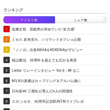
ランキング
アクセス数
シェア数
塩﨑太智、芸能界が求めていた“全力感”
ミセス 若井滉斗、ハリウッドオフショ公開
『ノノガ』出身ASHA＆KOKONAがデビュー
福山雅治、35周年を超えても広がる表現
Liella! リレーインタビュー Vol.9：岬 なこ
M!LKの真価はカップリング＆アルバム曲に
日向坂46 三期生が育んだ4人の関係性
スガ シカオ、30周年記念BUNTAIライブレポ