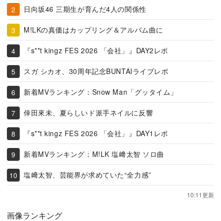
日向坂46 三期生が育んだ4人の関係性
M!LKの真価はカップリング＆アルバム曲に
『s**t kingz FES 2026 「会社」』DAY2レポ
スガ シカオ、30周年記念BUNTAIライブレポ
新着MVランキング：Snow Man「グッタイム」
倖田來未、夏らしいド派手ネイルに反響
『s**t kingz FES 2026 「会社」』DAY1レポ
新着MVランキング：M!LK 塩﨑太智 ソロ曲
塩﨑太智、芸能界が求めていた“全力感”
10:11更新
画像ランキング