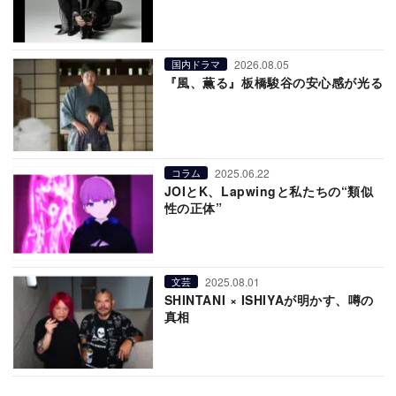
2026.08.05
国内ドラマ
『風、薫る』板橋駿谷の安心感が光る
2025.06.22
コラム
JOIとK、Lapwingと私たちの“類似
性の正体”
2025.08.01
文芸
SHINTANI × ISHIYAが明かす、噂の
真相