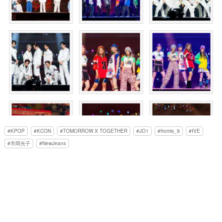
KPOP
KCON
TOMORROW X TOGETHER
JO1
fromis_9
IVE
市岡光子
NewJeans