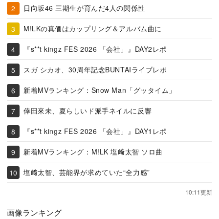
日向坂46 三期生が育んだ4人の関係性
M!LKの真価はカップリング＆アルバム曲に
『s**t kingz FES 2026 「会社」』DAY2レポ
スガ シカオ、30周年記念BUNTAIライブレポ
新着MVランキング：Snow Man「グッタイム」
倖田來未、夏らしいド派手ネイルに反響
『s**t kingz FES 2026 「会社」』DAY1レポ
新着MVランキング：M!LK 塩﨑太智 ソロ曲
塩﨑太智、芸能界が求めていた“全力感”
10:11更新
画像ランキング