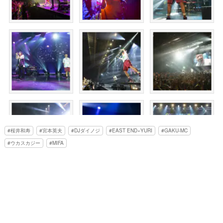
桜井和寿
宮本英夫
DJダイノジ
EAST END×YURI
GAKU-MC
ウカスカジー
MIFA