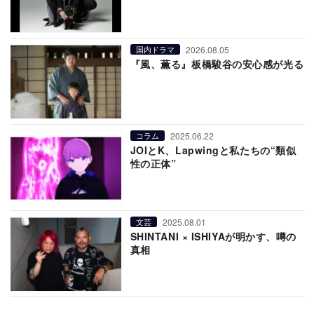
2026.08.05
国内ドラマ
『風、薫る』板橋駿谷の安心感が光る
2025.06.22
コラム
JOIとK、Lapwingと私たちの“類似
性の正体”
2025.08.01
文芸
SHINTANI × ISHIYAが明かす、噂の
真相