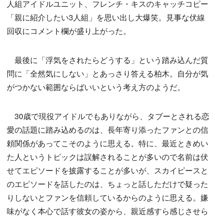
人組アイドルユニット、フレンチ・キスのキャッチコピー
「親に紹介したい3人組」を思い出し大爆笑。見事な伏線
回収にコメント欄が盛り上がった。
最後に「浮気をされたらどうする」という踏み込んだ質
問に「全然気にしない」とあっさり答える柏木。自分が気
がつかない範囲ならばいいという考え方のようだ。
30歳で現役アイドルでもありながら、タブーとされる恋
愛の話題に踏み込めるのは、長年寄り添ったファンとの信
頼関係があってこそのように思える。特に、最近ときめい
た人というトピックは誤解されることが多いので名前は伏
せてエピソードを披露することが多いが、スカイピースと
のエピソードを話したのは、ちょっと話しただけで疑った
りしないとファンを信頼しているからのように思える。嫌
味がなく本心で話す彼女の姿から、親近感すら感じさせら