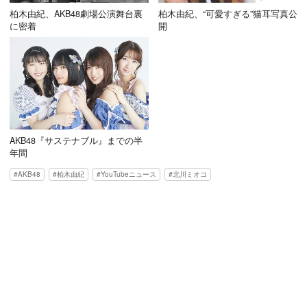
柏木由紀、AKB48劇場公演舞台裏
柏木由紀、“可愛すぎる”猫耳写真公
に密着
開
AKB48『サステナブル』までの半
年間
AKB48
柏木由紀
YouTubeニュース
北川ミオコ