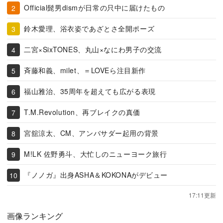
Official髭男dismが日常の只中に届けたもの
鈴木愛理、浴衣姿であざとさ全開ポーズ
二宮×SixTONES、丸山×なにわ男子の交流
斉藤和義、milet、＝LOVEら注目新作
福山雅治、35周年を超えても広がる表現
T.M.Revolution、再ブレイクの真価
宮舘涼太、CM、アンバサダー起用の背景
M!LK 佐野勇斗、大忙しのニューヨーク旅行
『ノノガ』出身ASHA＆KOKONAがデビュー
17:11更新
画像ランキング