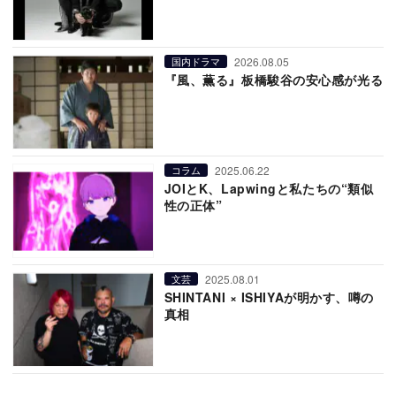
2026.08.05
国内ドラマ
『風、薫る』板橋駿谷の安心感が光る
2025.06.22
コラム
JOIとK、Lapwingと私たちの“類似
性の正体”
2025.08.01
文芸
SHINTANI × ISHIYAが明かす、噂の
真相