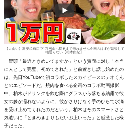
Play
【大食い】激安焼肉店で1万円食べ切るまで帰れません企画のはずが緊張して
喉通らない【柏木由紀】
冒頭「最近ときめいてますか」という質問に対し「本当
に人として完璧、初めてされた」と前置きし話し始めたの
は、先日YouTubeで初コラボしたスカイピースのテオくん
とのエピソードだ。焼肉を食べる企画のコラボ動画撮影
中、柏木がドリンクを飲む際にグラスから落ちる結露で彼
女の膝が濡れないように、彼がさりげなく手のひらで水滴
を受け止めてくれたのだという。柏木はそのスマートさと
気遣いに「ときめきよりもだいぶ上いった」と感激した様
子だった。