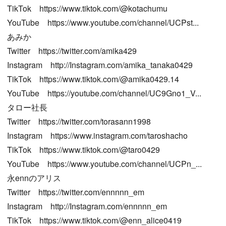
TikTok https://www.tiktok.com/@kotachumu
YouTube https://www.youtube.com/channel/UCPst...
あみか
Twitter https://twitter.com/amika429
Instagram http://Instagram.com/amika_tanaka0429
TikTok https://www.tiktok.com/@amika0429.14
YouTube https://youtube.com/channel/UC9Gno1_V...
タロー社長
Twitter https://twitter.com/torasann1998
Instagram https://www.instagram.com/taroshacho
TikTok https://www.tiktok.com/@taro0429
YouTube https://www.youtube.com/channel/UCPn_...
永ennのアリス
Twitter https://twitter.com/ennnnn_em
Instagram http://Instagram.com/ennnnn_em
TikTok https://www.tiktok.com/@enn_alice0419