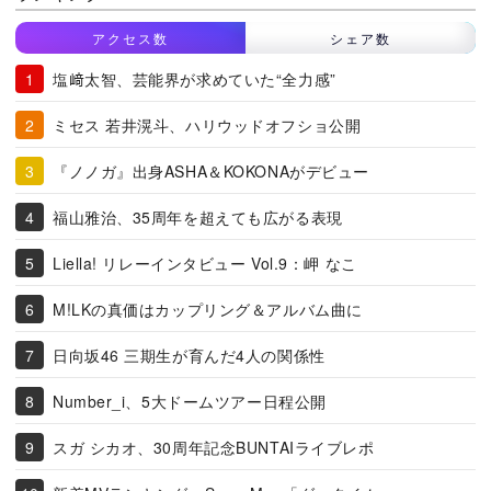
アクセス数
シェア数
塩﨑太智、芸能界が求めていた“全力感”
ミセス 若井滉斗、ハリウッドオフショ公開
『ノノガ』出身ASHA＆KOKONAがデビュー
福山雅治、35周年を超えても広がる表現
Liella! リレーインタビュー Vol.9：岬 なこ
M!LKの真価はカップリング＆アルバム曲に
日向坂46 三期生が育んだ4人の関係性
Number_i、5大ドームツアー日程公開
スガ シカオ、30周年記念BUNTAIライブレポ