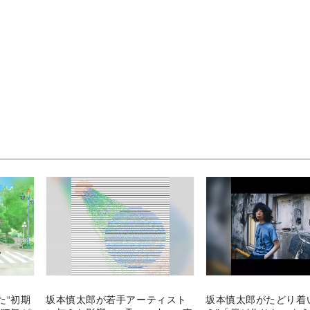
た“初期
坂本慎太郎が若手アーティスト
坂本慎太郎がたどり着