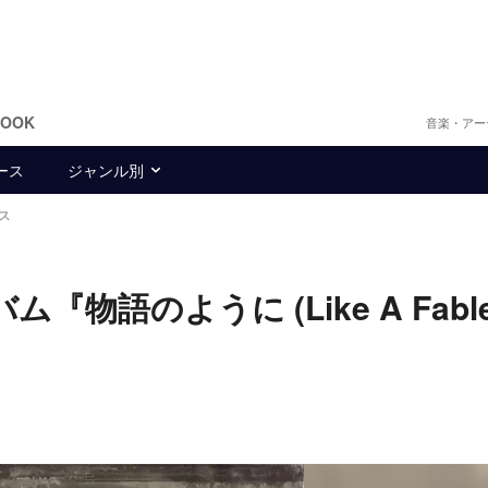
BOOK
音楽・アー
ース
ジャンル別
ス
物語のように (Like A Fabl