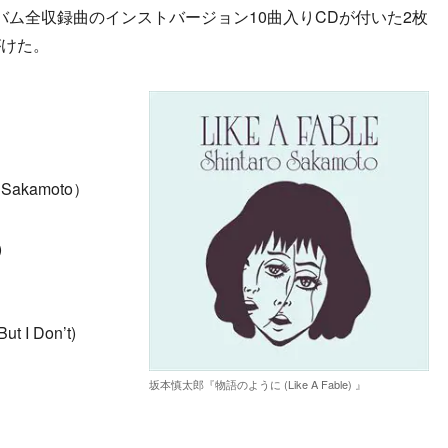
バム全収録曲のインストバージョン10曲入りCDが付いた2枚
がけた。
akamoto）
)
 I Don’t)
坂本慎太郎『物語のように (Like A Fable) 』