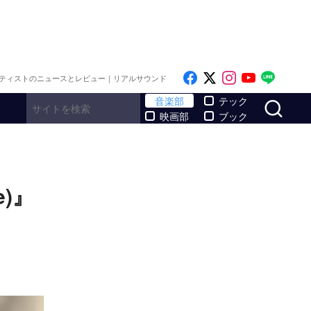
Like on Facebook
Follow on x
Follow on I
Follow o
Follo
ティストのニュースとレビュー｜リアルサウンド
サ
音楽部
テック
映画部
ブック
e)』