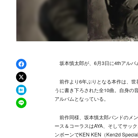
Facebookでシェア
坂本慎太郎が、6月3日に4thアルバム『物
xでポスト
前作より6年ぶりとなる本作は、世
はてなブックマーク
うに書き下ろされた全10曲。自身の
アルバムとなっている。
LINEで送る
前作同様、坂本慎太郎バンドのメン
ース＆コーラスはAYA、そしてサッ
ンボーンでKEN KEN（Ken2d Speci