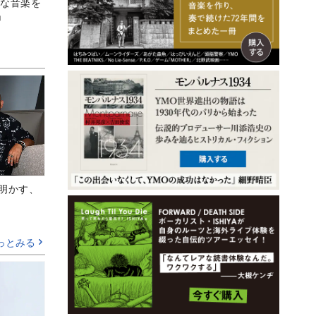
うな音楽を
」
Aが明かす、
っとみる