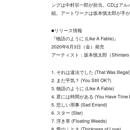
ングは中村宗一郎が担当。CDはアル
組。アートワークは坂本慎太郎が手
■リリース情報
『物語のように (Like A Fable)』
2020年6月3日（金）発売
アーティスト：坂本慎太郎（Shintaro S
1. それは違法でした (That Was Illegal
2. まだ平気？ (You Still OK?)
3. 物語のように (Like A Fable)
4. 君には時間がある (You Have Time But
5. 悲しい用事 (Sad Errand)
6. スター (Star)
7. 浮き草 (Floating Weeds)
8. 愛のふとさ (Thickness of Love)