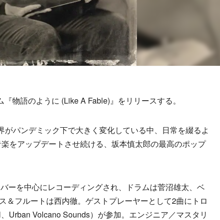
語のように (Like A Fable)』をリリースする。
界がパンデミック下で大きく変化している中、日常を綴るよ
音楽をアップデートさせ続ける、坂本慎太郎の最高のポップ
バーを中心にレコーディングされ、ドラムは菅沼雄太、ベ
クス＆フルートは西内徹。ゲストプレーヤーとして2曲にトロ
al、Urban Volcano Sounds）が参加。エンジニア／マスタリ