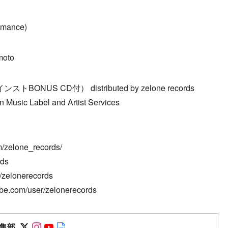
omance)
moto
BONUS CD付） distributed by zelone records
n Music Label and Artist Services
/zelone_records/
rds
/zelonerecords
e.com/user/zelonerecords
Follow on SNS
Follow on SNS
Follow on SNS
Author web site
集部