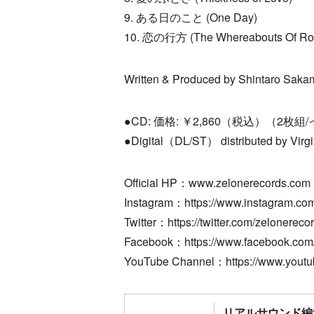
9. ある日のこと (One Day)
10. 恋の行方 (The Whereabouts Of R
Written & Produced by Shintaro Saka
●CD: 価格: ￥2,860（税込）（2枚組/インスト
●Digital（DL/ST） distributed by Virgi
Official HP：www.zelonerecords.com
Instagram：https://www.instagram.com
Twitter：https://twitter.com/zelonereco
Facebook：https://www.facebook.com
YouTube Channel：https://www.youtub
リアルサウンド編