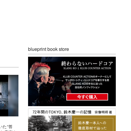
blueprint book store
いた“答