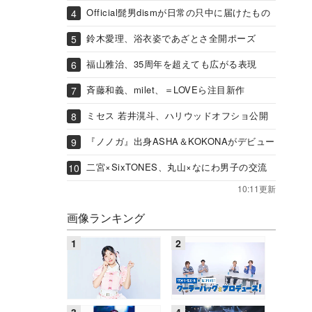
Official髭男dismが日常の只中に届けたもの
鈴木愛理、浴衣姿であざとさ全開ポーズ
福山雅治、35周年を超えても広がる表現
斉藤和義、milet、＝LOVEら注目新作
ミセス 若井滉斗、ハリウッドオフショ公開
『ノノガ』出身ASHA＆KOKONAがデビュー
二宮×SixTONES、丸山×なにわ男子の交流
10:11更新
画像ランキング