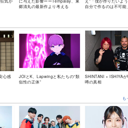
の狂気が
に与えた影響ーーTempalay、東
え”「僕が作りたいよ
郷清丸の最新作より考える
自分で作るのは不可能
安心感
JOIとK、Lapwingと私たちの“類
SHINTANI × ISHIY
似性の正体”
噂の真相
も