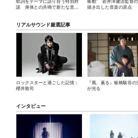
歌詞をテーマに語り合う特別対
衝動” 岩井澤健治監督
談 身体との共鳴で新たな意味
描き出した音楽の原点
を生み出す音楽の機能
リアルサウンド厳選記事
ロックスターと過ごした記憶：
『風、薫る』板橋駿谷の
櫻井敦司
が光る
インタビュー