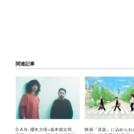
関連記事
D.A.N. 櫻木大悟×坂本慎太郎、
映画『音楽』に込められ