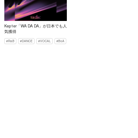
Kep1er「WA DA DA」が日本でも人
気獲得
R&B
DANCE
VOCAL
BoA