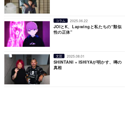
2025.06.22
コラム
JOIとK、Lapwingと私たちの“類似
性の正体”
2025.08.01
文芸
SHINTANI × ISHIYAが明かす、噂の
真相