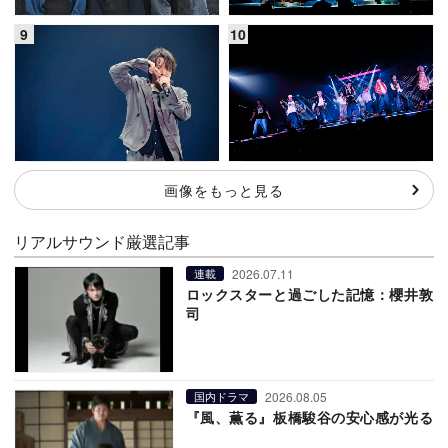
画像をもっと見る
リアルサウンド厳選記事
2026.07.11
連載
ロックスターと過ごした記憶：櫻井敦
司
2026.08.05
国内ドラマ
『風、薫る』板橋駿谷の安心感が光る