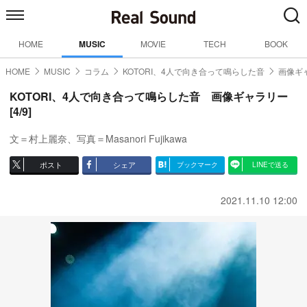
HOME
MUSIC
MOVIE
TECH
BOOK
HOME
MUSIC
コラム
KOTORI、4人で向き合って鳴らした音
画像ギャ
KOTORI、4人で向き合って鳴らした音 画像ギャラリー
[4/9]
文＝村上麗奈、写真＝Masanori Fujikawa
ポスト
シェア
ブックマーク
LINEで送る
2021.11.10 12:00