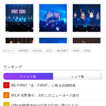
グループ
DANCE
VOCAL
JO1
新 亜希子
OWV
円神
ランキング
アクセス数
シェア数
BE:FIRST『生：FIRST』に映る信頼関係
M!LK 佐野勇斗、大忙しのニューヨーク旅行
Official髭男dismが日常の只中に届けたもの