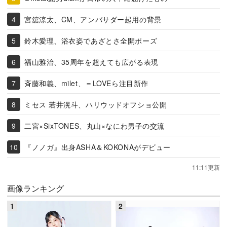
宮舘涼太、CM、アンバサダー起用の背景
鈴木愛理、浴衣姿であざとさ全開ポーズ
福山雅治、35周年を超えても広がる表現
斉藤和義、milet、＝LOVEら注目新作
ミセス 若井滉斗、ハリウッドオフショ公開
二宮×SixTONES、丸山×なにわ男子の交流
『ノノガ』出身ASHA＆KOKONAがデビュー
11:11更新
画像ランキング