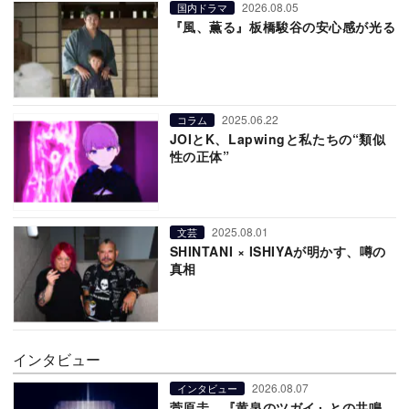
2026.08.05
国内ドラマ
『風、薫る』板橋駿谷の安心感が光る
2025.06.22
コラム
JOIとK、Lapwingと私たちの“類似
性の正体”
2025.08.01
文芸
SHINTANI × ISHIYAが明かす、噂の
真相
インタビュー
2026.08.07
インタビュー
菅原圭、『黄泉のツガイ』との共鳴