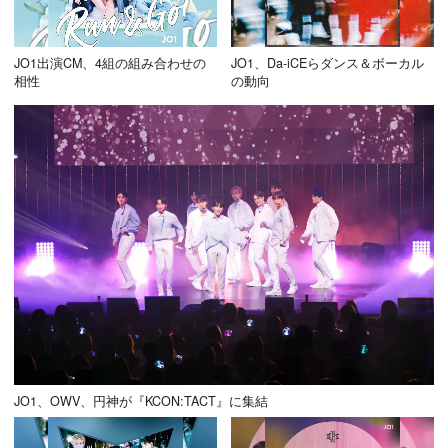
JO1出演CM、4組の組み合わせの
JO1、Da-iCEらダンス＆ボーカル
相性
の動向
JO1、OWV、円神が『KCON:TACT』に集結