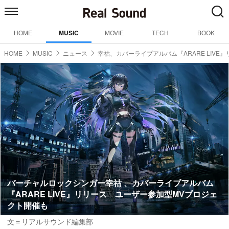
HOME
MUSIC
MOVIE
TECH
BOOK
HOME
MUSIC
ニュース
幸祜、カバーライブアルバム『ARARE LIV
バーチャルロックシンガー幸祜 、カバーライブアルバム
『ARARE LIVE』リリース ユーザー参加型MVプロジェ
クト開催も
文＝リアルサウンド編集部