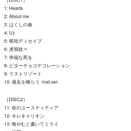
1: Hearts
2: About me
3: はくしの春
4: Uz
5: 夜咄ディセイブ
6: 虎視眈々
7: 幸福な死を
8: ビターチョコデコレーション
9: ラストリゾート
10: 過去を喰らう -inst.ver-
［DISC2］
11: 命のユースティティア
12: キレキャリオン
13: 悔やむと書いてミライ