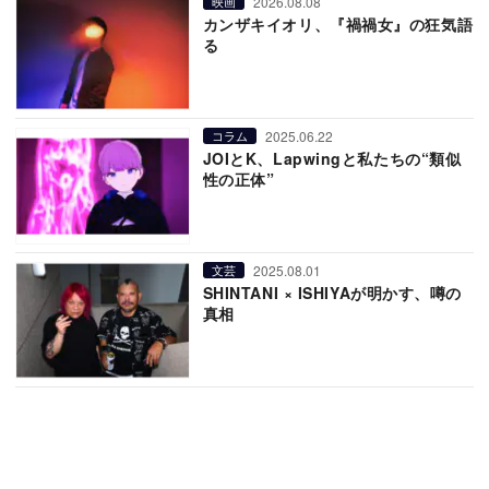
2026.08.08
映画
カンザキイオリ、『禍禍女』の狂気語
る
2025.06.22
コラム
JOIとK、Lapwingと私たちの“類似
性の正体”
2025.08.01
文芸
SHINTANI × ISHIYAが明かす、噂の
真相