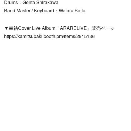
Drums：Genta Shirakawa
Band Master / Keyboard：Wataru Saito
▼幸祜Cover Live Album「ARARELIVE」販売ページ
https://kamitsubaki.booth.pm/items/2915136