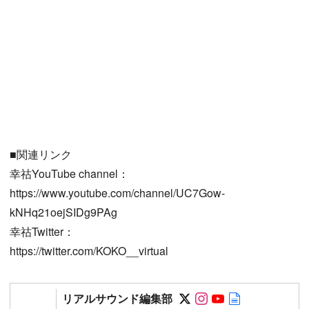
■関連リンク
幸祜YouTube channel：
https://www.youtube.com/channel/UC7Gow-
kNHq21oejSIDg9PAg
幸祜Twitter：
https://twitter.com/KOKO__virtual
Follow on SNS
Follow on SNS
Follow on SN
Author web 
リアルサウンド編集部