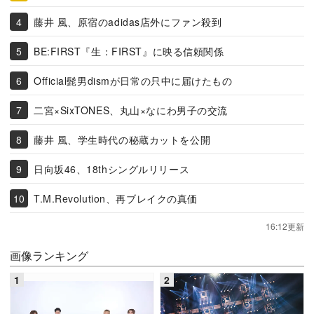
藤井 風、原宿のadidas店外にファン殺到
BE:FIRST『生：FIRST』に映る信頼関係
Official髭男dismが日常の只中に届けたもの
二宮×SixTONES、丸山×なにわ男子の交流
藤井 風、学生時代の秘蔵カットを公開
日向坂46、18thシングルリリース
T.M.Revolution、再ブレイクの真価
16:12更新
画像ランキング