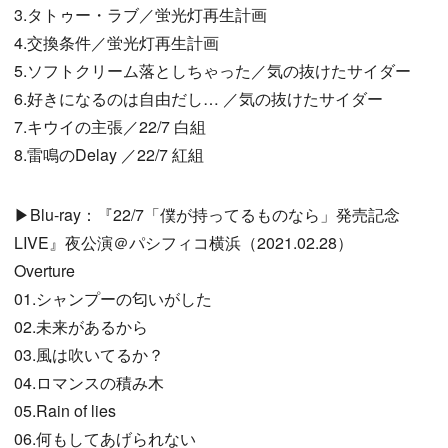
3.タトゥー・ラブ／蛍光灯再生計画
4.交換条件／蛍光灯再生計画
5.ソフトクリーム落としちゃった／気の抜けたサイダー
6.好きになるのは自由だし… ／気の抜けたサイダー
7.キウイの主張／22/7 白組
8.雷鳴のDelay ／22/7 紅組
▶Blu-ray：『22/7「僕が持ってるものなら」発売記念
LIVE』夜公演＠パシフィコ横浜（2021.02.28）
Overture
01.シャンプーの匂いがした
02.未来があるから
03.風は吹いてるか？
04.ロマンスの積み木
05.Rain of lies
06.何もしてあげられない