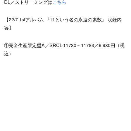
DL／ストリーミングは
こちら
【22/7 1stアルバム 『11という名の永遠の素数』 収録内
容】
①完全生産限定盤A／SRCL-11780～11783／9,980円（税
込）