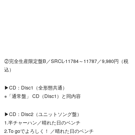
②完全生産限定盤B／SRCL-11784～11787／9,980円（税
込）
▶CD：Disc1（全形態共通）
※「通常盤」 CD（Disc1）と同内容
▶CD：Disc2（ユニットソング盤）
1.半チャーハン／晴れた日のベンチ
2.To goでよろしく！ ／晴れた日のベンチ