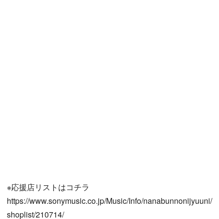
※応援店リストはコチラ
https://www.sonymusic.co.jp/Music/Info/nanabunnonijyuuni/
shoplist/210714/