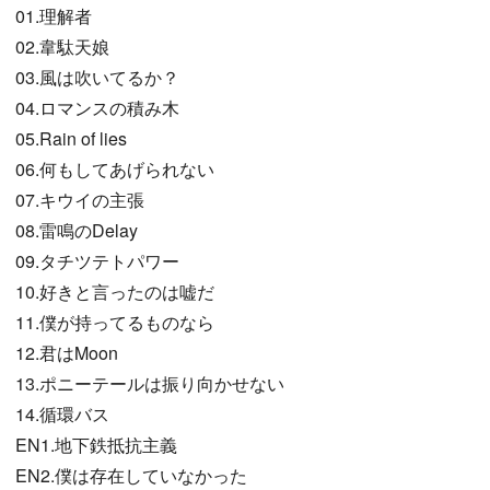
01.理解者
02.韋駄天娘
03.風は吹いてるか？
04.ロマンスの積み木
05.Rain of lies
06.何もしてあげられない
07.キウイの主張
08.雷鳴のDelay
09.タチツテトパワー
10.好きと言ったのは嘘だ
11.僕が持ってるものなら
12.君はMoon
13.ポニーテールは振り向かせない
14.循環バス
EN1.地下鉄抵抗主義
EN2.僕は存在していなかった