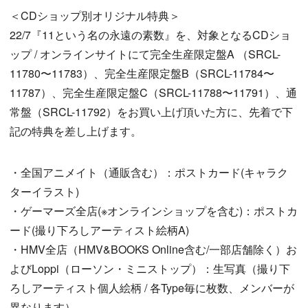
＜CDショップ別オリジナル特典＞
22/7『11という名の永遠の素数』を、対象となるCDショ
ップ / オンラインサイトにて完全生産限定盤A （SRCL-
11780〜11783）、完全生産限定盤B（SRCL-11784〜
11787）、完全生産限定盤C（SRCL-11788〜11791）、通
常盤（SRCL-11792）をお買い上げ頂いた方に、先着で下
記の特典を差し上げます。
・全国アニメイト（通販含む）：ポストカード(キャラク
ターイラスト)
・ゲーマーズ全店(※オンラインショップを含む)：ポストカ
ード(撮り下ろしアーティスト絵柄A)
・HMV全店（HMV&BOOKS Online含む/一部店舗除く）お
よびLoppi（ローソン・ミニストップ）：生写真（撮り下
ろしアーティスト個人絵柄 / 各Type毎に枚数、メンバーが
異なります）