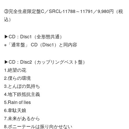
③完全生産限定盤C／SRCL-11788～11791／9,980円（税
込）
▶CD：Disc1（全形態共通）
※「通常盤」 CD（Disc1）と同内容
▶CD：Disc2（カップリングベスト盤）
1.絶望の花
2.僕らの環境
3.とんぼの気持ち
4.地下鉄抵抗主義
5.Rain of lies
6.韋駄天娘
7.未来があるから
8.ポニーテールは振り向かせない