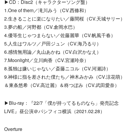
▶CD：Disc2（キャラクターソング盤）
1.One of them／滝川みう（CV.西條和）
2.生きることに楽になりたい／藤間桜（CV.天城サリー）
3.夢の船／河野都（CV.倉岡水巴）
4.優等生じゃつまらない／佐藤麗華（CV.帆風千春）
5.人生はワルツ／戸田ジュン（CV.海乃るり）
6.感情無用論／丸山あかね（CV.白沢かなえ）
7.Moonlight／立川絢香（CV.宮瀬玲奈）
8.孤独は嫌いじゃない／斎藤ニコル（CV.河瀬詩）
9.神様に指を差された僕たち／神木みかみ（CV.涼花萌）
＆東条悠希（CV.高辻麗）＆柊つぼみ（CV.武田愛奈）
▶Blu-ray：『22/7「僕が持ってるものなら」発売記念
LIVE』昼公演＠パシフィコ横浜（2021.02.28）
Overture