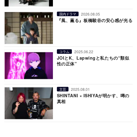
2026.08.05
国内ドラマ
『風、薫る』板橋駿谷の安心感が光る
2025.06.22
コラム
JOIとK、Lapwingと私たちの“類似
性の正体”
2025.08.01
文芸
SHINTANI × ISHIYAが明かす、噂の
真相