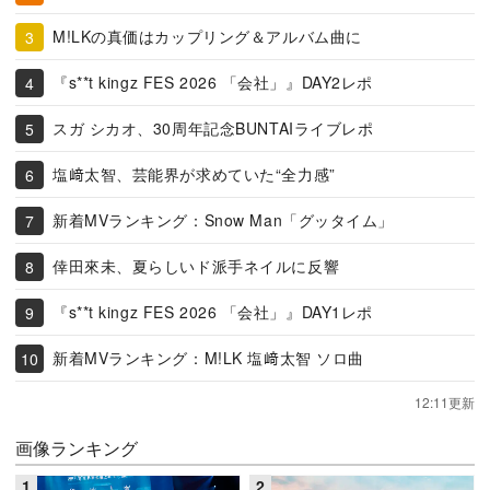
M!LKの真価はカップリング＆アルバム曲に
『s**t kingz FES 2026 「会社」』DAY2レポ
スガ シカオ、30周年記念BUNTAIライブレポ
塩﨑太智、芸能界が求めていた“全力感”
新着MVランキング：Snow Man「グッタイム」
倖田來未、夏らしいド派手ネイルに反響
『s**t kingz FES 2026 「会社」』DAY1レポ
新着MVランキング：M!LK 塩﨑太智 ソロ曲
12:11更新
画像ランキング