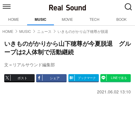
HOME
MUSIC
MOVIE
TECH
BOOK
HOME
MUSIC
ニュース
いきものがかり山下穂尊が脱退
いきものがかりから山下穂尊が今夏脱退 グル
ープは2人体制で活動継続
文＝リアルサウンド編集部
ポスト
シェア
ブックマーク
LINEで送る
2021.06.02 13:10