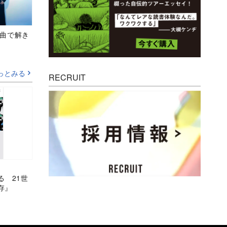
、新曲で解き
っとみる
RECRUIT
る 21世
存』