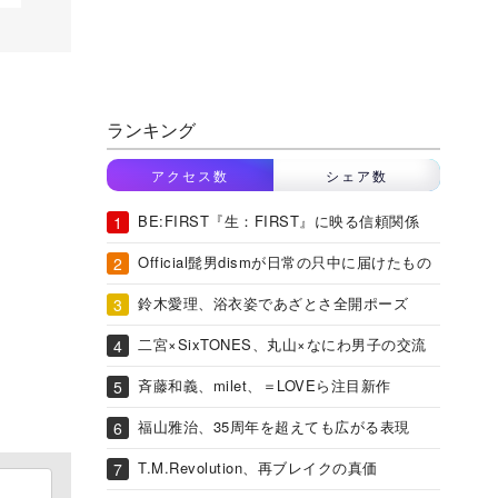
ランキング
アクセス数
シェア数
BE:FIRST『生：FIRST』に映る信頼関係
Official髭男dismが日常の只中に届けたもの
鈴木愛理、浴衣姿であざとさ全開ポーズ
二宮×SixTONES、丸山×なにわ男子の交流
斉藤和義、milet、＝LOVEら注目新作
福山雅治、35周年を超えても広がる表現
T.M.Revolution、再ブレイクの真価