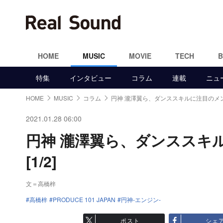
HOME
MUSIC
MOVIE
TECH
特集
インタビュー
コラム
連載
ニュ
HOME
MUSIC
コラム
円神 瀧澤翼ら、ダンススキルに注目のメ
2021.01.28 06:00
円神 瀧澤翼ら、ダンススキ
[1/2]
文＝高橋梓
高橋梓
PRODUCE 101 JAPAN
円神-エンジン-
ポスト
シェ