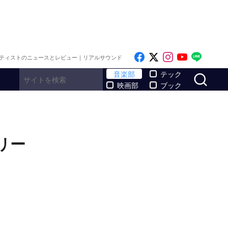
Like on Facebook
Follow on x
Follow on I
Follow o
Follo
ティストのニュースとレビュー｜リアルサウンド
サ
音楽部
テック
映画部
ブック
リー