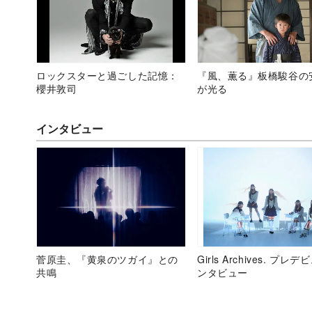
ロックスターと過ごした記憶：
『風、薫る』板橋駿谷の
櫻井敦司
が光る
インタビュー
菅原圭、『黄泉のツガイ』との
Girls Archives. プレ
共鳴
ンタビュー