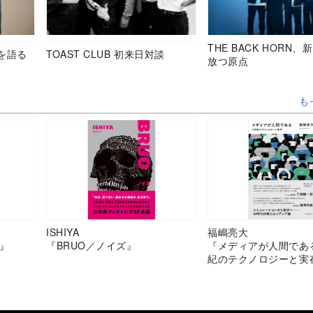
THE BACK HORN
を語る
TOAST CLUB 初来日対談
放つ原点
も
ISHIYA
福嶋亮大
』
『BRUO／ノイズ』
『メディアが人間であ
紀のテクノロジーと実