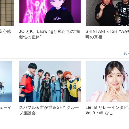
安心感
JOIとK、Lapwingと私たちの“類
SHINTANI × ISHIY
似性の正体”
噂の真相
も
デビューイ
スパフル＆世が世＆SHY グルー
Liella! リレーインタ
プ座談会
Vol.9：岬 なこ