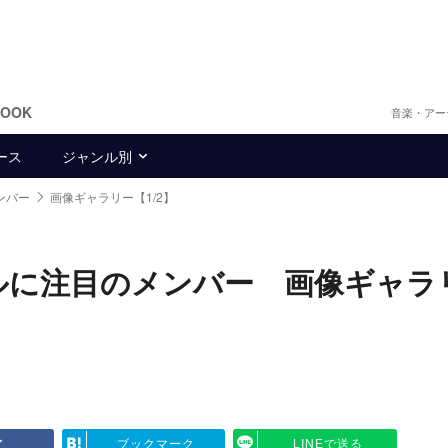
BOOK
音楽・アー
ース
ジャンル別
ンバー
画像ギャラリー【1/2】
ルに注目のメンバー 画像ギャラ
ア
ブックマーク
LINEで送る