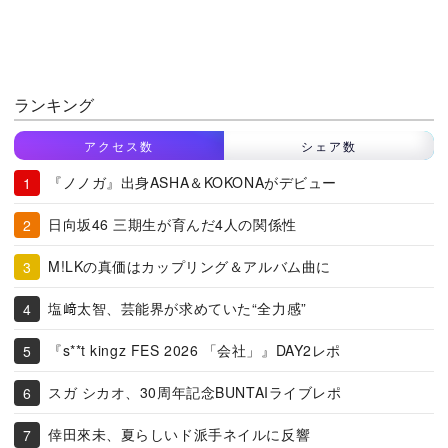
ランキング
アクセス数
シェア数
『ノノガ』出身ASHA＆KOKONAがデビュー
日向坂46 三期生が育んだ4人の関係性
M!LKの真価はカップリング＆アルバム曲に
塩﨑太智、芸能界が求めていた“全力感”
『s**t kingz FES 2026 「会社」』DAY2レポ
スガ シカオ、30周年記念BUNTAIライブレポ
倖田來未、夏らしいド派手ネイルに反響