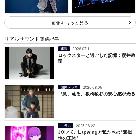
画像をもっと見る
リアルサウンド厳選記事
2026.07.11
連載
ロックスターと過ごした記憶：櫻井敦
司
2026.08.05
国内ドラマ
『風、薫る』板橋駿谷の安心感が光る
2025.06.22
コラム
JOIとK、Lapwingと私たちの“類似
性の正体”