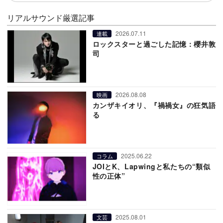
リアルサウンド厳選記事
2026.07.11
連載
ロックスターと過ごした記憶：櫻井敦
司
2026.08.08
映画
カンザキイオリ、『禍禍女』の狂気語
る
2025.06.22
コラム
JOIとK、Lapwingと私たちの“類似
性の正体”
2025.08.01
文芸