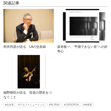
関連記事
村井邦彦が語る、LAの交友録
坂本龍一、“予測できない音”への好
奇心
細野晴臣が語る、音楽の歴史をつ
なぐこと
向谷実
アルファミュージック
ALFA50
CASIOPEA
神保彰