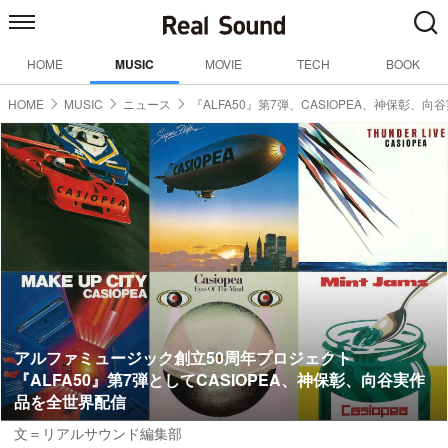
HOME
MUSIC
MOVIE
TECH
BOOK
HOME
MUSIC
ニュース
『ALFA50』第7弾、CASIOPEA、神保彰、
アルファミュージック創立50周年プロジェクト
『ALFA50』第7弾としてCASIOPEA、神保彰、向谷実作
品を全世界配信
文＝リアルサウンド編集部