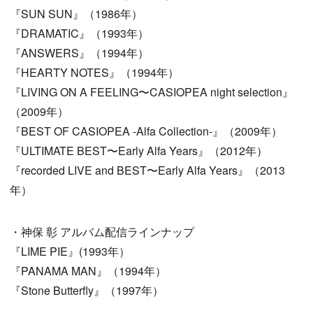
『SUN SUN』（1986年）
『DRAMATIC』（1993年）
『ANSWERS』（1994年）
『HEARTY NOTES』（1994年）
『LIVING ON A FEELING〜CASIOPEA night selection』
（2009年）
『BEST OF CASIOPEA -Alfa Collection-』（2009年）
『ULTIMATE BEST〜Early Alfa Years』（2012年）
『recorded LIVE and BEST〜Early Alfa Years』（2013
年）
・神保 彰 アルバム配信ラインナップ
『LIME PIE』(1993年）
『PANAMA MAN』（1994年）
『Stone Butterfly』（1997年）