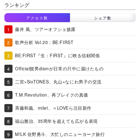
ランキング
アクセス数
シェア数
藤井 風、ツアーオフショ披露
歌声分析 Vol.20：BE:FIRST
BE:FIRST『生：FIRST』に映る信頼関係
Official髭男dismが日常の只中に届けたもの
二宮×SixTONES、丸山×なにわ男子の交流
T.M.Revolution、再ブレイクの真価
斉藤和義、milet、＝LOVEら注目新作
福山雅治、35周年を超えても広がる表現
M!LK 佐野勇斗、大忙しのニューヨーク旅行