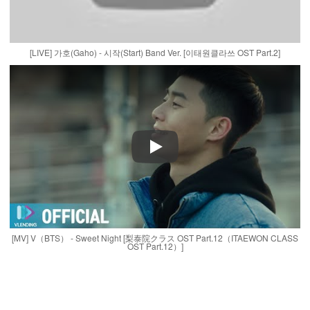
[LIVE] 가호(Gaho) - 시작(Start) Band Ver. [이태원클라쓰 OST Part.2]
Play
[MV] V（BTS） - Sweet Night [梨泰院クラス OST Part.12（ITAEWON CLASS
OST Part.12）]