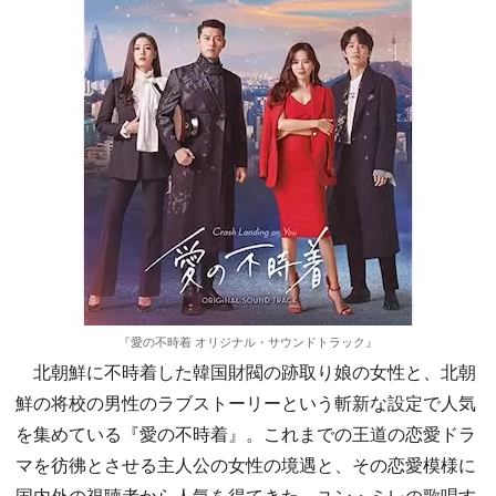
『愛の不時着 オリジナル・サウンドトラック』
北朝鮮に不時着した韓国財閥の跡取り娘の女性と、北朝
鮮の将校の男性のラブストーリーという斬新な設定で人気
を集めている『愛の不時着』。これまでの王道の恋愛ドラ
マを彷彿とさせる主人公の女性の境遇と、その恋愛模様に
国内外の視聴者から人気を得てきた。ユン・ミレの歌唱す