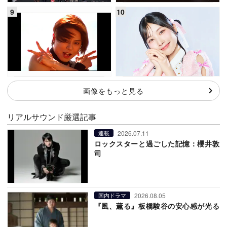
画像をもっと見る
リアルサウンド厳選記事
2026.07.11
連載
ロックスターと過ごした記憶：櫻井敦
司
2026.08.05
国内ドラマ
『風、薫る』板橋駿谷の安心感が光る