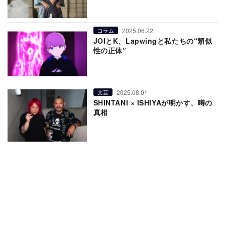
2025.06.22
コラム
JOIとK、Lapwingと私たちの“類似
性の正体”
2025.08.01
文芸
SHINTANI × ISHIYAが明かす、噂の
真相