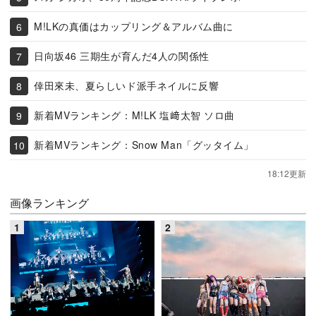
M!LKの真価はカップリング＆アルバム曲に
日向坂46 三期生が育んだ4人の関係性
倖田來未、夏らしいド派手ネイルに反響
新着MVランキング：M!LK 塩﨑太智 ソロ曲
新着MVランキング：Snow Man「グッタイム」
18:12更新
画像ランキング