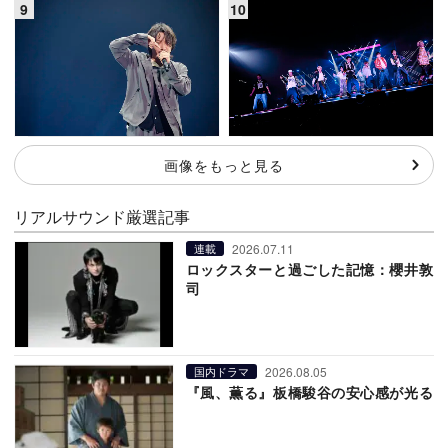
画像をもっと見る
リアルサウンド厳選記事
2026.07.11
連載
ロックスターと過ごした記憶：櫻井敦
司
2026.08.05
国内ドラマ
『風、薫る』板橋駿谷の安心感が光る