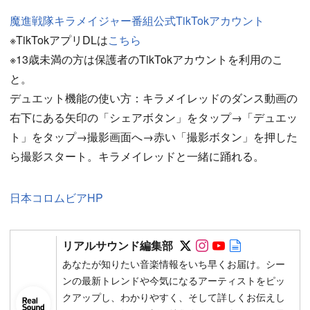
魔進戦隊キラメイジャー番組公式TikTokアカウント
※TikTokアプリDLは
こちら
※13歳未満の方は保護者のTikTokアカウントを利用のこ
と。
デュエット機能の使い方：キラメイレッドのダンス動画の
右下にある矢印の「シェアボタン」をタップ→「デュエッ
ト」をタップ→撮影画面へ→赤い「撮影ボタン」を押した
ら撮影スタート。キラメイレッドと一緒に踊れる。
日本コロムビアHP
Follow on SNS
Follow on SNS
Follow on SN
Author web 
リアルサウンド編集部
あなたが知りたい音楽情報をいち早くお届け。シー
ンの最新トレンドや今気になるアーティストをピッ
クアップし、わかりやすく、そして詳しくお伝えし