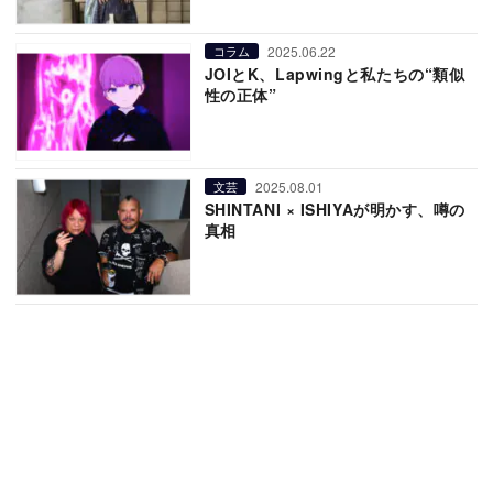
2025.06.22
コラム
JOIとK、Lapwingと私たちの“類似
性の正体”
2025.08.01
文芸
SHINTANI × ISHIYAが明かす、噂の
真相