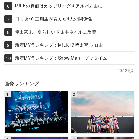
M!LKの真価はカップリング＆アルバム曲に
日向坂46 三期生が育んだ4人の関係性
倖田來未、夏らしいド派手ネイルに反響
新着MVランキング：M!LK 塩﨑太智 ソロ曲
新着MVランキング：Snow Man「グッタイム」
20:12更新
画像ランキング