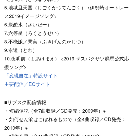
5.地獄且天国（じごくかつてんごく） <伊勢崎オートレー
ス2019イメージソング>
6.炭酸水（さいだー）
7.六等星（ろくとうせい）
8.不機嫌ノ果実（ふきげんのかじつ）
9.永遠（とわ）
10.夜明前（よあけまえ） <2019 ザスパクサツ群馬公式応
援ソング>
「変現自在」特設サイト
主要配信／ECサイト
■サブスク配信情報
・短編傷説（全7曲収録／CD発売：2009年）※
・如何せん涙はこぼれるもので（全4曲収録／CD発売：
2010年）※