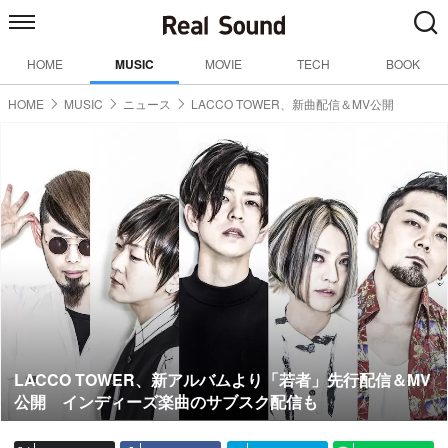
HOME
MUSIC
MOVIE
TECH
BOOK
HOME
MUSIC
ニュース
LACCO TOWER、新曲配信＆MV公開
LACCO TOWER、新アルバムより「若者」先行配信＆MV
公開 インディーズ楽曲のサブスク配信も