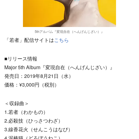
5thアルバム『変現自在（へんげんじざい）』
「若者」配信サイトは
こちら
■リリース情報
Major 5th Album『変現自在（へんげんじざい）』
発売日：2019年8月21日（水）
価格：¥3,000円（税別）
＜収録曲＞
1.若者（わかもの）
2.必殺技（ひっさつわざ）
3.線香花火（せんこうはなび）
4.泥棒猫（どろぼうねこ）