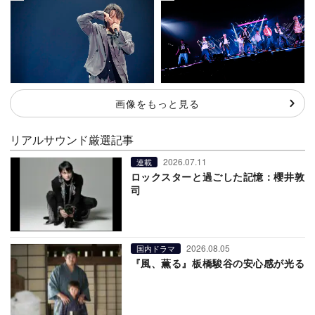
画像をもっと見る
リアルサウンド厳選記事
2026.07.11
連載
ロックスターと過ごした記憶：櫻井敦
司
2026.08.05
国内ドラマ
『風、薫る』板橋駿谷の安心感が光る