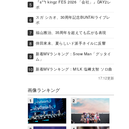
『s**t kingz FES 2026 「会社」』DAY2レ
ポ
スガ シカオ、30周年記念BUNTAIライブレ
ポ
福山雅治、35周年を超えても広がる表現
倖田來未、夏らしいド派手ネイルに反響
新着MVランキング：Snow Man「グッタイ
ム」
新着MVランキング：M!LK 塩﨑太智 ソロ曲
17:12更新
画像ランキング