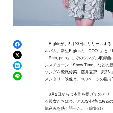
Facebookでシェア
E-girlsが、5月23日にリリースす
ルバム。新生E-girlsの「COOL」と
xでポスト
「Pain, pain」までのシングル
はてなブックマーク
ンスチューン「Show Time」などの
ソングを鷲尾伶菜、藤井夏恋、武部柚
LINEで送る
メンタリー映像と、100ページの撮
6月2日からは本作を提げてのアリーナツアー『
る彼女たちは今、どんな心境にある
気込みを熱く語った。（編集部）