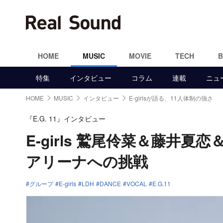
HOME
MUSIC
MOVIE
TECH
特集
インタビュー
コラム
連載
ニュ
HOME
MUSIC
インタビュー
E-girlsが語る、11人体制の強さ
『E.G. 11』インタビュー
E-girls 鷲尾伶菜＆藤井
アリーナへの挑戦
グループ
E-girls
LDH
DANCE
VOCAL
E.G.11