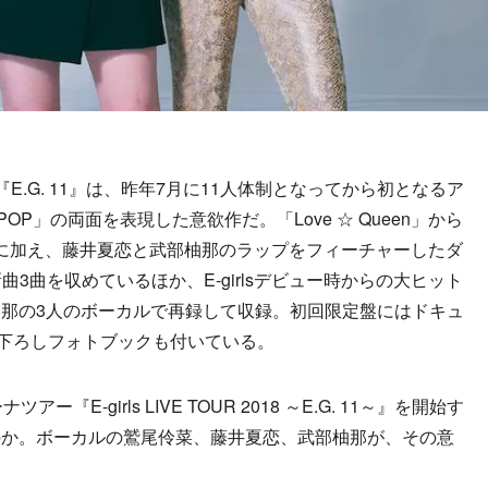
る『E.G. 11』は、昨年7月に11人体制となってから初となるア
「POP」の両面を表現した意欲作だ。「Love ☆ Queen」から
収録曲に加え、藤井夏恋と武部柚那のラップをフィーチャーしたダ
新曲3曲を収めているほか、E-girlsデビュー時からの大ヒット
那の3人のボーカルで再録して収録。初回限定盤にはドキュ
り下ろしフォトブックも付いている。
E-girls LIVE TOUR 2018 ～E.G. 11～』を開始す
のか。ボーカルの鷲尾伶菜、藤井夏恋、武部柚那が、その意