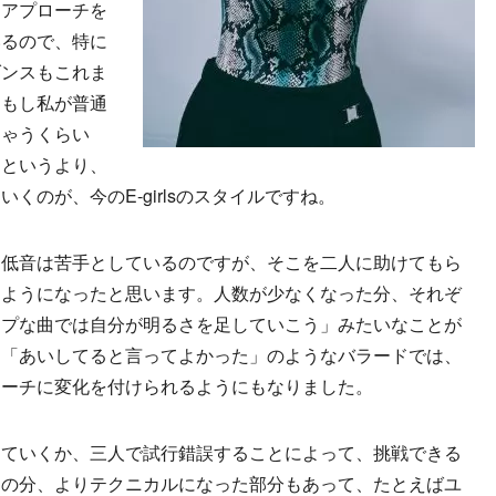
くアプローチを
いるので、特に
ダンスもこれま
、もし私が普通
ちゃうくらい
くというより、
くのが、今のE-girlsのスタイルですね。
、低音は苦手としているのですが、そこを二人に助けてもら
るようになったと思います。人数が少なくなった分、それぞ
ップな曲では自分が明るさを足していこう」みたいなことが
、「あいしてると言ってよかった」のようなバラードでは、
ローチに変化を付けられるようにもなりました。
していくか、三人で試行錯誤することによって、挑戦できる
その分、よりテクニカルになった部分もあって、たとえばユ