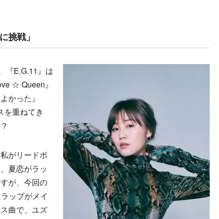
に挑戦」
『E.G.11』は
 ☆ Queen』
てよかった』
ースを重ねてき
か？
、私がリードボ
音、夏恋がラッ
ますが、今回の
」はラップがメイ
ンス曲で、ユズ