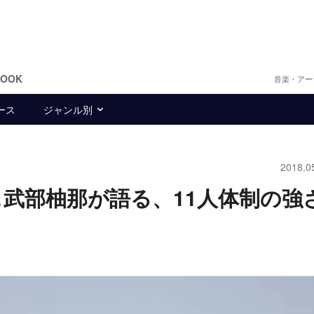
BOOK
音楽・アー
ース
ジャンル別
2018.0
夏恋＆武部柚那が語る、11人体制の強