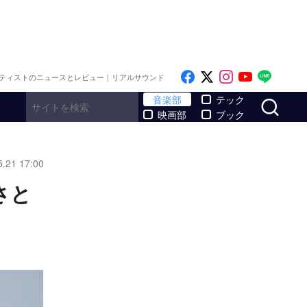
Like on Facebook
Follow on x
Follow on I
Follow o
Follo
ティストのニュースとレビュー｜リアルサウンド
サ
音楽部
テック
映画部
ブック
5.21 17:00
さと