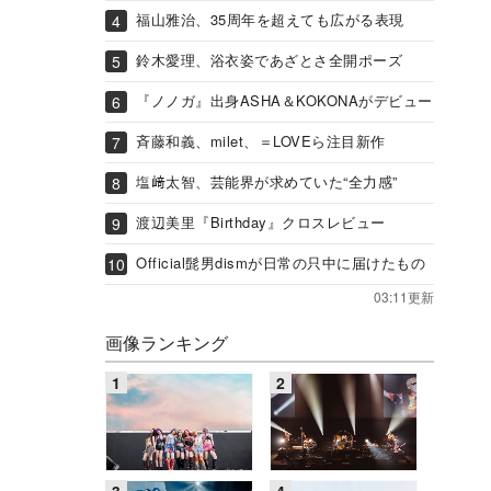
福山雅治、35周年を超えても広がる表現
鈴木愛理、浴衣姿であざとさ全開ポーズ
『ノノガ』出身ASHA＆KOKONAがデビュー
斉藤和義、milet、＝LOVEら注目新作
塩﨑太智、芸能界が求めていた“全力感”
渡辺美里『Birthday』クロスレビュー
Official髭男dismが日常の只中に届けたもの
03:11更新
画像ランキング