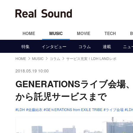
HOME
MUSIC
MOVIE
TECH
特集
インタビュー
コラム
連載
ニュ
HOME
MUSIC
コラム
サービス充実！LDH LANDレポ
2018.05.19 10:00
GENERATIONSライブ会場
から託児サービスまで
LDH
佐藤結衣
GEＮERATIONS from EXILE TRIBE
ライブ会場
LD