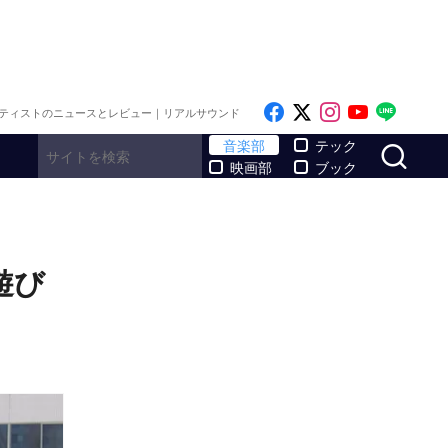
Like on Facebook
Follow on x
Follow on I
Follow o
Follo
ティストのニュースとレビュー｜リアルサウンド
サ
音楽部
テック
映画部
ブック
遊び