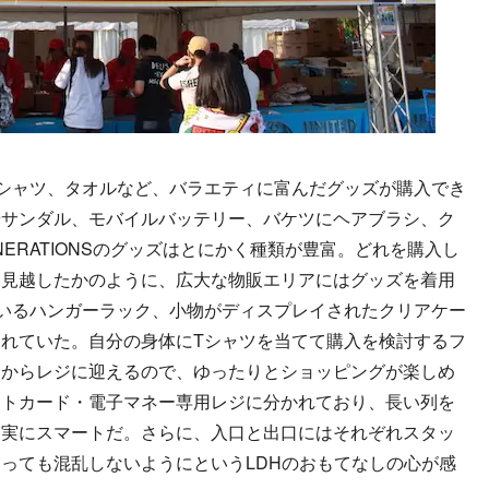
シャツ、タオルなど、バラエティに富んだグッズが購入でき
やサンダル、モバイルバッテリー、バケツにヘアブラシ、ク
ERATIONSのグッズはとにかく種類が豊富。どれを購入し
を見越したかのように、広大な物販エリアにはグッズを着用
いるハンガーラック、小物がディスプレイされたクリアケー
れていた。自分の身体にTシャツを当てて購入を検討するフ
てからレジに迎えるので、ゆったりとショッピングが楽しめ
ットカード・電子マネー専用レジに分かれており、長い列を
、実にスマートだ。さらに、入口と出口にはそれぞれスタッ
っても混乱しないようにというLDHのおもてなしの心が感