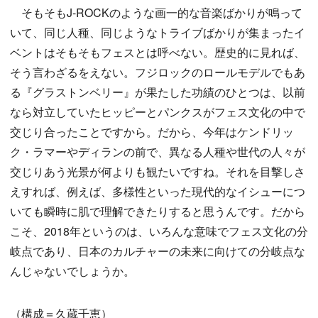
そもそもJ-ROCKのような画一的な音楽ばかりが鳴って
いて、同じ人種、同じようなトライブばかりが集まったイ
ベントはそもそもフェスとは呼べない。歴史的に見れば、
そう言わざるをえない。フジロックのロールモデルでもあ
る『グラストンベリー』が果たした功績のひとつは、以前
なら対立していたヒッピーとパンクスがフェス文化の中で
交じり合ったことですから。だから、今年はケンドリッ
ク・ラマーやディランの前で、異なる人種や世代の人々が
交じりあう光景が何よりも観たいですね。それを目撃しさ
えすれば、例えば、多様性といった現代的なイシューにつ
いても瞬時に肌で理解できたりすると思うんです。だから
こそ、2018年というのは、いろんな意味でフェス文化の分
岐点であり、日本のカルチャーの未来に向けての分岐点な
んじゃないでしょうか。
（構成＝久蔵千恵）