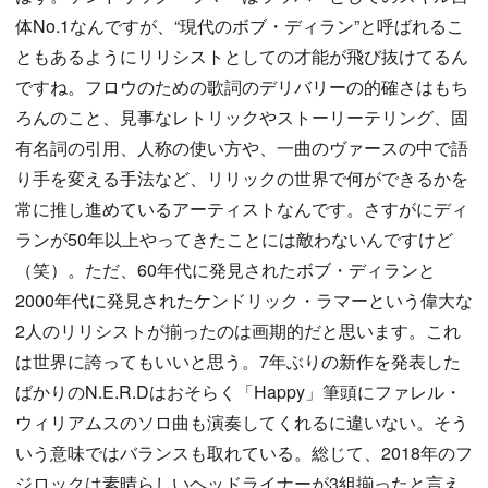
体No.1なんですが、“現代のボブ・ディラン”と呼ばれるこ
ともあるようにリリシストとしての才能が飛び抜けてるん
ですね。フロウのための歌詞のデリバリーの的確さはもち
ろんのこと、見事なレトリックやストーリーテリング、固
有名詞の引用、人称の使い方や、一曲のヴァースの中で語
り手を変える手法など、リリックの世界で何ができるかを
常に推し進めているアーティストなんです。さすがにディ
ランが50年以上やってきたことには敵わないんですけど
（笑）。ただ、60年代に発見されたボブ・ディランと
2000年代に発見されたケンドリック・ラマーという偉大な
2人のリリシストが揃ったのは画期的だと思います。これ
は世界に誇ってもいいと思う。7年ぶりの新作を発表した
ばかりのN.E.R.Dはおそらく「Happy」筆頭にファレル・
ウィリアムスのソロ曲も演奏してくれるに違いない。そう
いう意味ではバランスも取れている。総じて、2018年のフ
ジロックは素晴らしいヘッドライナーが3組揃ったと言え