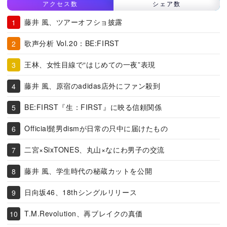
アクセス数
シェア数
藤井 風、ツアーオフショ披露
歌声分析 Vol.20：BE:FIRST
王林、女性目線で“はじめての一夜”表現
藤井 風、原宿のadidas店外にファン殺到
BE:FIRST『生：FIRST』に映る信頼関係
Official髭男dismが日常の只中に届けたもの
二宮×SixTONES、丸山×なにわ男子の交流
藤井 風、学生時代の秘蔵カットを公開
日向坂46、18thシングルリリース
T.M.Revolution、再ブレイクの真価