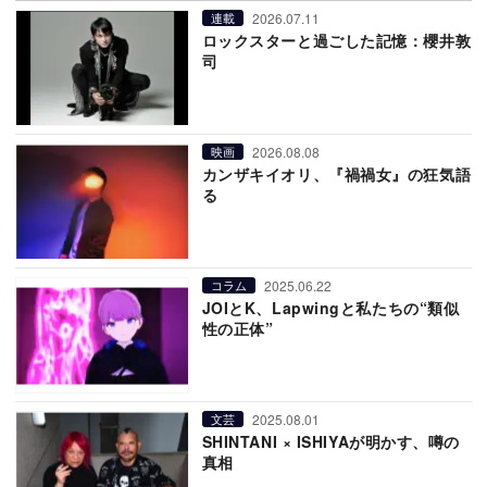
2026.07.11
連載
ロックスターと過ごした記憶：櫻井敦
司
2026.08.08
映画
カンザキイオリ、『禍禍女』の狂気語
る
2025.06.22
コラム
JOIとK、Lapwingと私たちの“類似
性の正体”
2025.08.01
文芸
SHINTANI × ISHIYAが明かす、噂の
真相