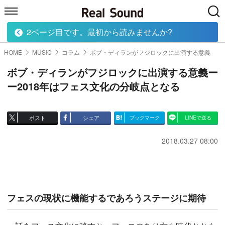
2ページ目です。最初から読みませんか?
HOME
MUSIC
MOVIE
TECH
BOOK
HOME
MUSIC
コラム
ボブ・ディランがフジロックに出演する意義
ボブ・ディランがフジロックに出演する意義ー
ー2018年はフェス文化の分岐点となる
ポスト
シェア
ブックマーク
LINEで送る
2018.03.27 08:00
フェスの現状に機能するであろうステージに期待