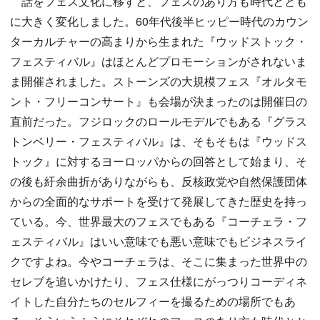
話をフェス文化に移すと、フェスのあり方も時代ととも
に大きく変化しました。60年代後半ヒッピー時代のカウン
ターカルチャーの高まりから生まれた『ウッドストック・
フェスティバル』はほとんどプロモーションがされないま
ま開催されました。ストーンズの大規模フェス『オルタモ
ント・フリーコンサート』も会場が決まったのは開催日の
直前だった。フジロックのロールモデルでもある『グラス
トンベリー・フェスティバル』は、そもそもは『ウッドス
トック』に対するヨーロッパからの回答として始まり、そ
の後も紆余曲折がありながらも、反核政党や自然保護団体
からの全面的なサポートを受けて発展してきた歴史を持っ
ている。今、世界最大のフェスでもある『コーチェラ・フ
ェスティバル』はいい意味でも悪い意味でもビジネスライ
クですよね。今やコーチェラは、そこに集まった世界中の
セレブを追いかけたり、フェス仕様にがっつりコーディネ
イトした自分たちのセルフィーを撮るための場所でもあ