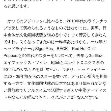
ると思います。
かつてのフジロックに比べると、2010年代のラインナッ
プは決して褒められるようなものではなかった。実際、日
本全体が文化鎖国状態を強める中ですごく苦労してきたん
ですね。良くなってきたのは一昨年あたりから。一昨年の
ヘッドライナーはSigur Rós、BECK、Red Hot Chili
Peppersと90年代のスターを3つ並べて、去年もGorillaz、
エイフェックス・ツイン、Björkとエレクトロニクス系の
90年代の人気ものを3組並べた。つまり、ヘッドライナー
に20～25年前からのスターを並べて、どうにか集客を担保
する一方で、文化鎖国状態の日本ではあまり知られていな
い最前線でリアルタイムで活躍する新人や中堅アーティス
トをなんとか呼んできた。それがここ2年なんですね。