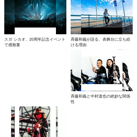
スガ シカオ、20周年記念イベント
斉藤和義が語る、表舞台に立ち続
で感無量
ける理由
斉藤和義と中村達也の絶妙な関係
性