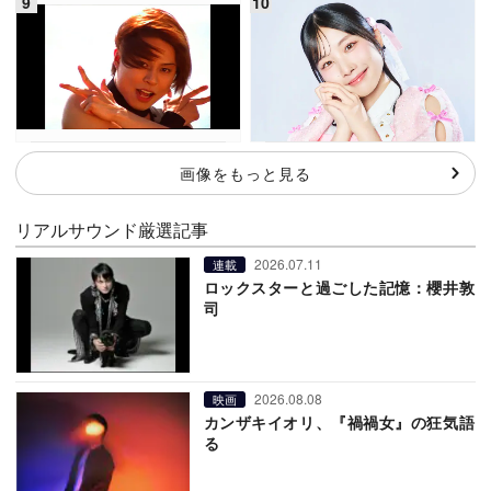
画像をもっと見る
リアルサウンド厳選記事
2026.07.11
連載
ロックスターと過ごした記憶：櫻井敦
司
2026.08.08
映画
カンザキイオリ、『禍禍女』の狂気語
る