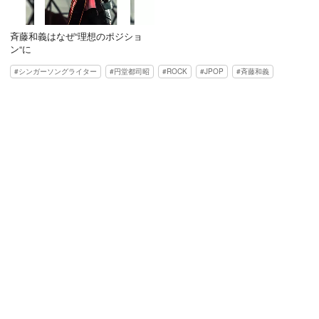
斉藤和義はなぜ“理想のポジショ
ン“に
シンガーソングライター
円堂都司昭
ROCK
JPOP
斉藤和義