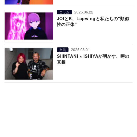
2025.06.22
コラム
JOIとK、Lapwingと私たちの“類似
性の正体”
2025.08.01
文芸
SHINTANI × ISHIYAが明かす、噂の
真相