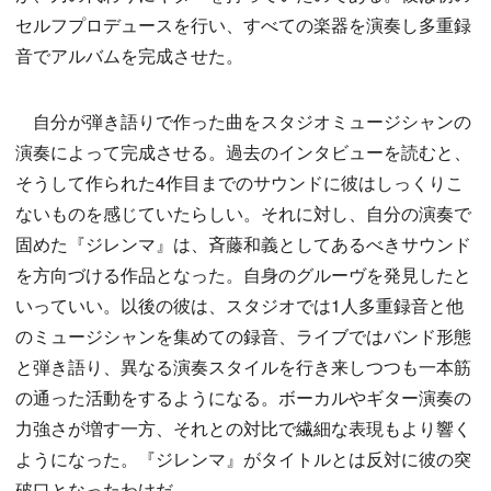
セルフプロデュースを行い、すべての楽器を演奏し多重録
音でアルバムを完成させた。
自分が弾き語りで作った曲をスタジオミュージシャンの
演奏によって完成させる。過去のインタビューを読むと、
そうして作られた4作目までのサウンドに彼はしっくりこ
ないものを感じていたらしい。それに対し、自分の演奏で
固めた『ジレンマ』は、斉藤和義としてあるべきサウンド
を方向づける作品となった。自身のグルーヴを発見したと
いっていい。以後の彼は、スタジオでは1人多重録音と他
のミュージシャンを集めての録音、ライブではバンド形態
と弾き語り、異なる演奏スタイルを行き来しつつも一本筋
の通った活動をするようになる。ボーカルやギター演奏の
力強さが増す一方、それとの対比で繊細な表現もより響く
ようになった。『ジレンマ』がタイトルとは反対に彼の突
破口となったわけだ。