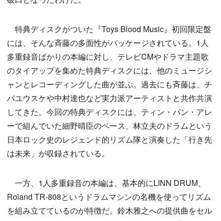
特典ディスクがついた『Toys Blood Music』初回限定盤
には、そんな斉藤の多面性がパッケージされている。1人
多重録音ばかりの本編に対し、テレビCMやドラマ主題歌
のタイアップを集めた特典ディスクには、他のミュージシ
ャンとレコーディングした曲が並ぶ。過去にも斉藤は、チ
バユウスケや中村達也など実力派アーティストと共作共演
してきた。今回の特典ディスクには、ティン・パン・アレ
ーで組んでいた細野晴臣のベース、林立夫のドラムという
日本ロック史のレジェンド的リズム隊と演奏した「行き先
は未来」が収録されている。
一方、1人多重録音の本編は、基本的にLINN DRUM、
Roland TR-808というドラムマシンの名機を使ってリズム
を組み立てているのが特徴だ。鈴木雅之への提供曲をセル