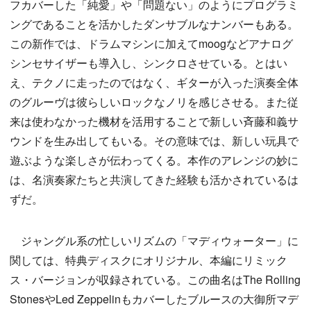
フカバーした「純愛」や「問題ない」のようにプログラミ
ングであることを活かしたダンサブルなナンバーもある。
この新作では、ドラムマシンに加えてmoogなどアナログ
シンセサイザーも導入し、シンクロさせている。とはい
え、テクノに走ったのではなく、ギターが入った演奏全体
のグルーヴは彼らしいロックなノリを感じさせる。また従
来は使わなかった機材を活用することで新しい斉藤和義サ
ウンドを生み出してもいる。その意味では、新しい玩具で
遊ぶような楽しさが伝わってくる。本作のアレンジの妙に
は、名演奏家たちと共演してきた経験も活かされているは
ずだ。
ジャングル系の忙しいリズムの「マディウォーター」に
関しては、特典ディスクにオリジナル、本編にリミック
ス・バージョンが収録されている。この曲名はThe Rolling
StonesやLed Zeppelinもカバーしたブルースの大御所マデ