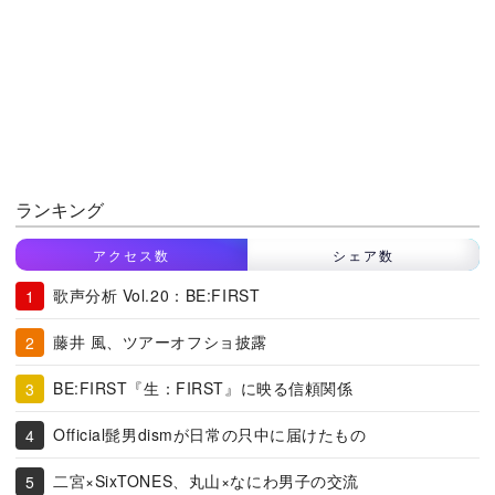
ランキング
アクセス数
シェア数
歌声分析 Vol.20：BE:FIRST
藤井 風、ツアーオフショ披露
BE:FIRST『生：FIRST』に映る信頼関係
Official髭男dismが日常の只中に届けたもの
二宮×SixTONES、丸山×なにわ男子の交流