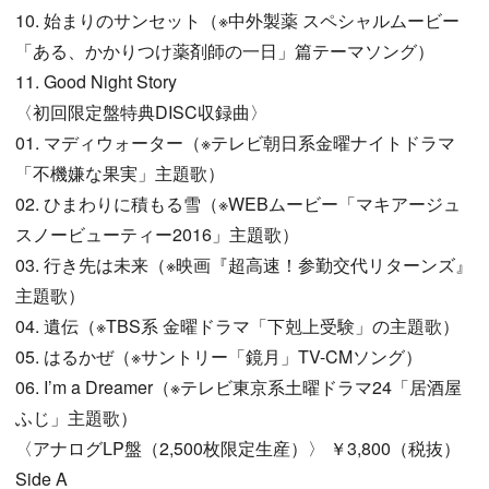
10. 始まりのサンセット（※中外製薬 スペシャルムービー
「ある、かかりつけ薬剤師の一日」篇テーマソング）
11. Good Night Story
〈初回限定盤特典DISC収録曲〉
01. マディウォーター（※テレビ朝日系金曜ナイトドラマ
「不機嫌な果実」主題歌）
02. ひまわりに積もる雪（※WEBムービー「マキアージュ
スノービューティー2016」主題歌）
03. 行き先は未来（※映画『超高速！参勤交代リターンズ』
主題歌）
04. 遺伝（※TBS系 金曜ドラマ「下剋上受験」の主題歌）
05. はるかぜ（※サントリー「鏡月」TV-CMソング）
06. I’m a Dreamer（※テレビ東京系土曜ドラマ24「居酒屋
ふじ」主題歌）
〈アナログLP盤（2,500枚限定生産）〉 ￥3,800（税抜）
Side A