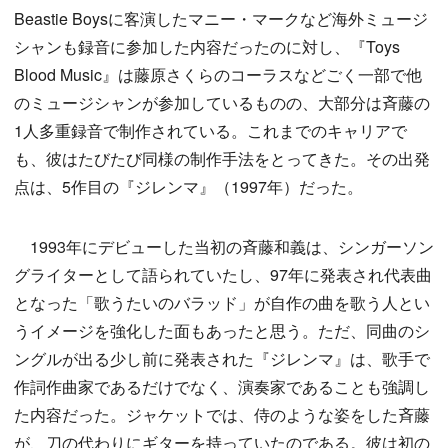
Beastie Boysに客演したマニー・マークなど海外ミュージ
シャンも録音に参加した内容だったのに対し、『Toys
Blood Music』は藤原さくらのコーラスなどごく一部で他
のミュージシャンが参加しているものの、大部分は斉藤の
1人多重録音で制作されている。これまでのキャリアで
も、彼はたびたび同様の制作手法をとってきた。その出発
点は、5作目の『ジレンマ』（1997年）だった。
1993年にデビューした当初の斉藤和義は、シンガーソン
グライターとして語られていたし、97年に発表され代表曲
となった「歌うたいのバラッド」が自作の曲を歌う人とい
うイメージを強化した面もあったと思う。ただ、同曲のシ
ングルが出る少し前に発表された『ジレンマ』は、歌手で
作詞作曲家であるだけでなく、演奏家であることも強調し
た内容だった。ジャケットでは、侍のような姿をした斉藤
が、刀の代わりにギターを持っていたのである。彼は初の