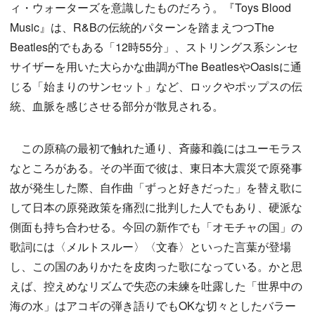
ィ・ウォーターズを意識したものだろう。『Toys Blood
Music』は、R&Bの伝統的パターンを踏まえつつThe
Beatles的でもある「12時55分」、ストリングス系シンセ
サイザーを用いた大らかな曲調がThe BeatlesやOasisに通
じる「始まりのサンセット」など、ロックやポップスの伝
統、血脈を感じさせる部分が散見される。
この原稿の最初で触れた通り、斉藤和義にはユーモラス
なところがある。その半面で彼は、東日本大震災で原発事
故が発生した際、自作曲「ずっと好きだった」を替え歌に
して日本の原発政策を痛烈に批判した人でもあり、硬派な
側面も持ち合わせる。今回の新作でも「オモチャの国」の
歌詞には〈メルトスルー〉〈文春〉といった言葉が登場
し、この国のありかたを皮肉った歌になっている。かと思
えば、控えめなリズムで失恋の未練を吐露した「世界中の
海の水」はアコギの弾き語りでもOKな切々としたバラー