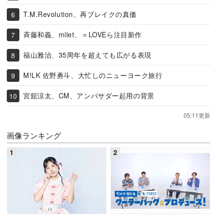
T.M.Revolution、再ブレイクの真価
斉藤和義、milet、＝LOVEら注目新作
福山雅治、35周年を超えても広がる表現
M!LK 佐野勇斗、大忙しのニューヨーク旅行
宮舘涼太、CM、アンバサダー起用の背景
05:11更新
画像ランキング