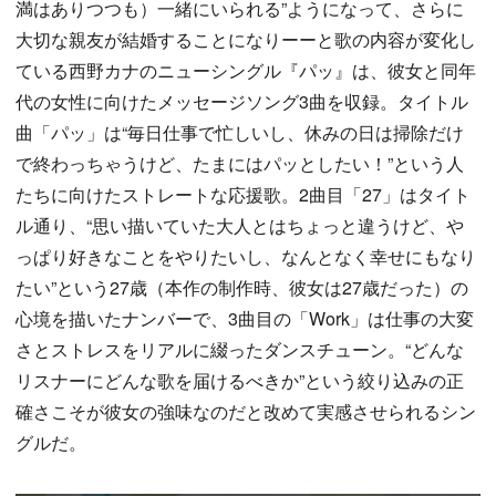
満はありつつも）一緒にいられる”ようになって、さらに
大切な親友が結婚することになりーーと歌の内容が変化し
ている西野カナのニューシングル『パッ』は、彼女と同年
代の女性に向けたメッセージソング3曲を収録。タイトル
曲「パッ」は“毎日仕事で忙しいし、休みの日は掃除だけ
で終わっちゃうけど、たまにはパッとしたい！”という人
たちに向けたストレートな応援歌。2曲目「27」はタイト
ル通り、“思い描いていた大人とはちょっと違うけど、や
っぱり好きなことをやりたいし、なんとなく幸せにもなり
たい”という27歳（本作の制作時、彼女は27歳だった）の
心境を描いたナンバーで、3曲目の「Work」は仕事の大変
さとストレスをリアルに綴ったダンスチューン。“どんな
リスナーにどんな歌を届けるべきか”という絞り込みの正
確さこそが彼女の強味なのだと改めて実感させられるシン
グルだ。