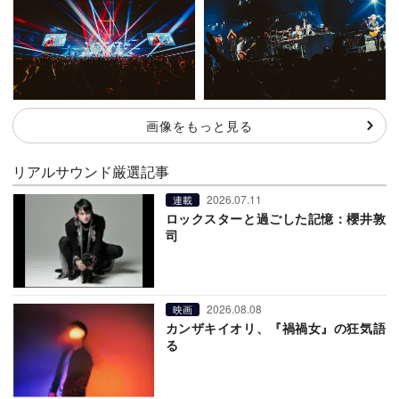
画像をもっと見る
リアルサウンド厳選記事
2026.07.11
連載
ロックスターと過ごした記憶：櫻井敦
司
2026.08.08
映画
カンザキイオリ、『禍禍女』の狂気語
る