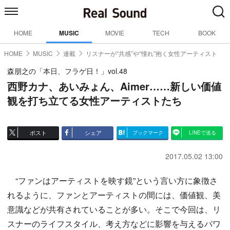
HOME
MUSIC
MOVIE
TECH
BOOK
HOME
MUSIC
連載
リスナーが“共感”や“憧れ”抱く女性アーティスト
森朋之の「本日、フラゲ日！」vol.48
西野カナ、あいみょん、Aimer……新しい価値
観を打ち立てる女性アーティストたち
ポスト
シェア
ブックマーク
LINEで送る
2017.05.02 13:00
“ファンはアーティストを映す鏡”という言い方に象徴さ
れるように、ファンとアーティストの間には、価値観、美
意識などが共有されていることが多い。そこで今回は、リ
スナーのライフスタイル、考え方などに影響を与えるパワ