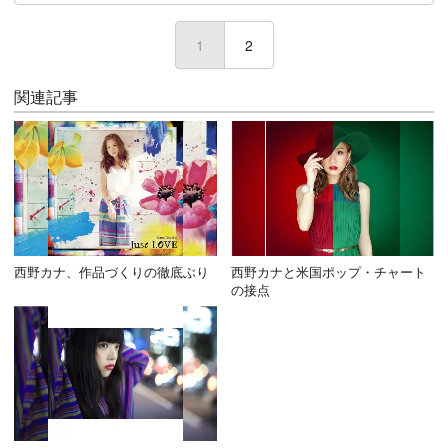
1
(current)
2
関連記事
西野カナ、作品づくりの徹底ぶり
西野カナと米国ポップ・チャート
の接点