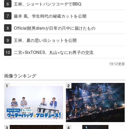
王林、ショートパンツコーデでBBQ
藤井 風、学生時代の秘蔵カットを公開
Official髭男dismが日常の只中に届けたもの
王林、夏の思い出ショットを公開
二宮×SixTONES、丸山×なにわ男子の交流
19:12更新
画像ランキング