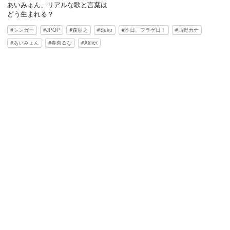
あいみょん、リアルな歌と言葉は
どう生まれる？
シンガー
JPOP
森朋之
Saku
本日、フラゲ日！
西野カナ
あいみょん
春奈るな
Aimer