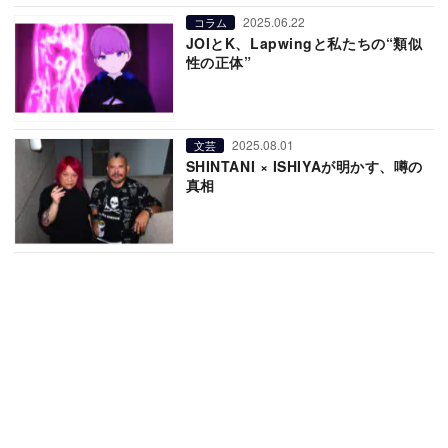
2025.06.22
コラム
JOIとK、Lapwingと私たちの“類似
性の正体”
2025.08.01
文芸
SHINTANI × ISHIYAが明かす、噂の
真相