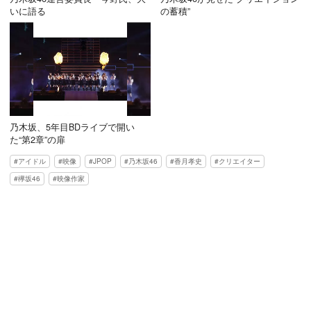
いに語る
の蓄積”
乃木坂、5年目BDライブで開い
た“第2章”の扉
アイドル
映像
JPOP
乃木坂46
香月孝史
クリエイター
欅坂46
映像作家