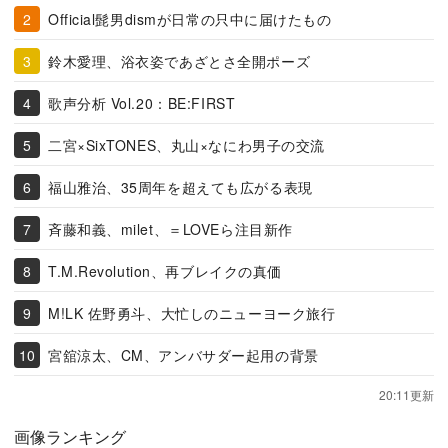
Official髭男dismが日常の只中に届けたもの
鈴木愛理、浴衣姿であざとさ全開ポーズ
歌声分析 Vol.20：BE:FIRST
二宮×SixTONES、丸山×なにわ男子の交流
福山雅治、35周年を超えても広がる表現
斉藤和義、milet、＝LOVEら注目新作
T.M.Revolution、再ブレイクの真価
M!LK 佐野勇斗、大忙しのニューヨーク旅行
宮舘涼太、CM、アンバサダー起用の背景
20:11更新
画像ランキング