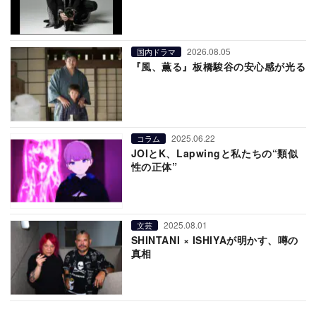
2026.08.05
国内ドラマ
『風、薫る』板橋駿谷の安心感が光る
2025.06.22
コラム
JOIとK、Lapwingと私たちの“類似
性の正体”
2025.08.01
文芸
SHINTANI × ISHIYAが明かす、噂の
真相