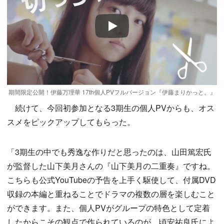
Play
期間限定公開！伊藤万理華 17th個人PVフルバージョン『伊藤まりかっと。』
続けて、今回初参加となる3期生の個人PVからも、オス
スメをピックアップしてもらった。
「3期生の中でも秀逸な作りだと思ったのは、山田篤宏氏
が監督した山下美月さんの『山下美月の二重奏』ですね。
こちらも公式YouTubeの予告を上手く駆使して、付属DVD
収録の本編と重ねることでドラマの複数の層を楽しむこと
ができます。また、個人PVがグループの特色として定着
したからこその観点で作られているのが、頃安祐良氏によ