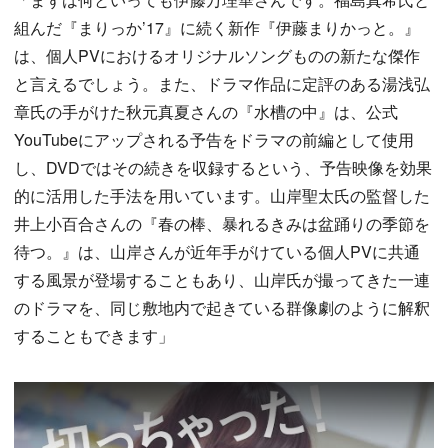
組んだ『まりっか’17』に続く新作『伊藤まりかっと。』
は、個人PVにおけるオリジナルソングものの新たな傑作
と言えるでしょう。また、ドラマ作品に定評のある湯浅弘
章氏の手がけた秋元真夏さんの『水槽の中』は、公式
YouTubeにアップされる予告をドラマの前編として使用
し、DVDではその続きを収録するという、予告映像を効果
的に活用した手法を用いています。山岸聖太氏の監督した
井上小百合さんの『春の棒、暴れるきみは盆踊りの季節を
待つ。』は、山岸さんが近年手がけている個人PVに共通
する風景が登場することもあり、山岸氏が撮ってきた一連
のドラマを、同じ敷地内で起きている群像劇のように解釈
することもできます」