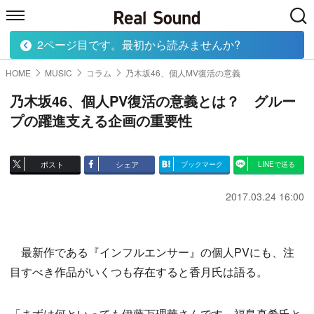
2ページ目です。最初から読みませんか?
HOME
MUSIC
MOVIE
TECH
BOOK
HOME
MUSIC
コラム
乃木坂46、個人MV復活の意義
乃木坂46、個人PV復活の意義とは？ グルー
プの躍進支える企画の重要性
ポスト
シェア
ブックマーク
LINEで送る
2017.03.24 16:00
最新作である『インフルエンサー』の個人PVにも、注
目すべき作品がいくつも存在すると香月氏は語る。
「まずは何といっても伊藤万理華さんです。福島真希氏と