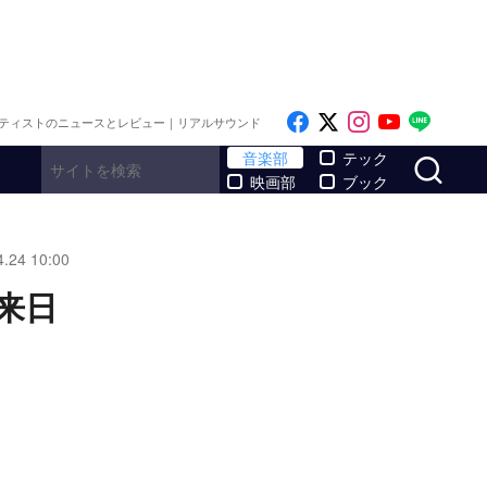
Like on Facebook
Follow on x
Follow on I
Follow o
Follo
ティストのニュースとレビュー｜リアルサウンド
サ
音楽部
テック
映画部
ブック
4.24 10:00
来日