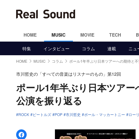
HOME
MUSIC
MOVIE
TECH
特集
インタビュー
コラム
連載
ニュ
HOME
MUSIC
コラム
ポール1年半ぶり日本ツアーへの期待と不
市川哲史の「すべての音楽はリスナーのもの」第12回
ポール1年半ぶり日本ツアー
公演を振り返る
ROCK
ビートルズ
POP
市川哲史
ポール・マッカートニー
ロー
Facebookでシェア