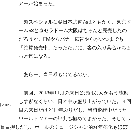
アーが始まった。
超スペシャルな＠日本武道館はともかく、東京ド
ーム×3と京セラドーム大阪はちゃんと完売したの
だろうか。FMやらバナー広告やらがいつまでも
「絶賛発売中」だっただけに、客の入り具合がちょ
っと気になる。
あらー、当日券も出てるのか。
前回、2013年11月の来日公演はなんかもう感動
しすぎなくらい、日本中が盛り上がっていた。４回
2015』
目の来日だけど11年ぶりだし、当時継続中だった
ワールドツアーの評判も極めてよかった。そしてラ
が目白押しだし、ポールのミュージシャン的経年劣化もほぼ