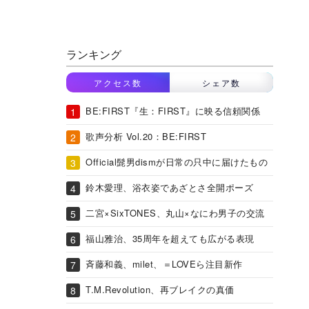
ランキング
アクセス数
シェア数
BE:FIRST『生：FIRST』に映る信頼関係
歌声分析 Vol.20：BE:FIRST
Official髭男dismが日常の只中に届けたもの
鈴木愛理、浴衣姿であざとさ全開ポーズ
二宮×SixTONES、丸山×なにわ男子の交流
福山雅治、35周年を超えても広がる表現
斉藤和義、milet、＝LOVEら注目新作
T.M.Revolution、再ブレイクの真価