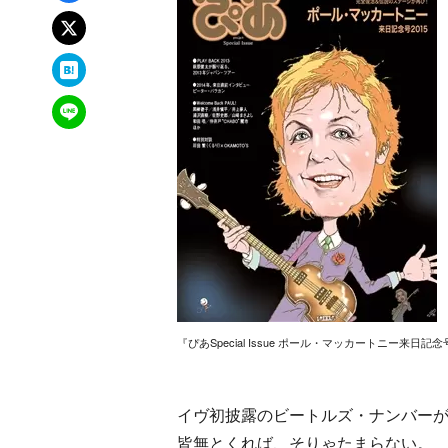
xでポスト
はてなブックマーク
LINEで送る
『ぴあSpecial Issue ポール・マッカートニー来日記念号
イヴ初披露のビートルズ・ナンバー
皆無とくれば、そりゃたまらない。