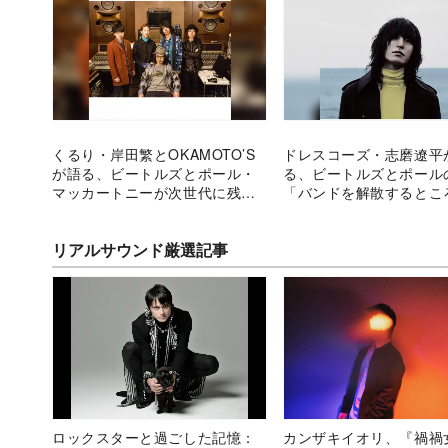
くるり・岸田繁とOKAMOTO’S
ドレスコーズ・志磨遼平
が語る、ビートルズとポール・
る、ビートルズとポール
マッカートニーが次世代に残し
「バンドを解散するとこ
たもの
完コピしました」
リアルサウンド厳選記事
ロックスターと過ごした記憶：
カンザキイオリ、『禍禍