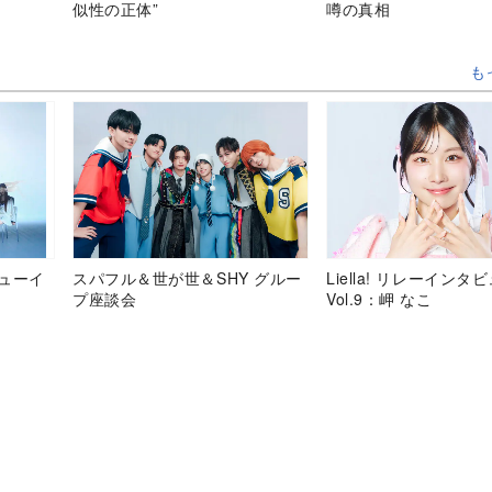
似性の正体”
噂の真相
も
デビューイ
スパフル＆世が世＆SHY グルー
Liella! リレーインタ
プ座談会
Vol.9：岬 なこ