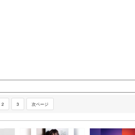
nt)
2
3
次ページ