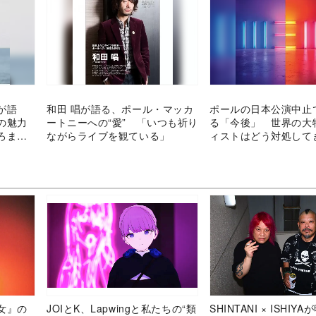
が語
和田 唱が語る、ポール・マッカ
ポールの日本公演中止
の魅力
ートニーへの“愛” 「いつも祈り
る「今後」 世界の大
ろまで
ながらライブを観ている」
ィストはどう対処して
女』の
JOIとK、Lapwingと私たちの“類
SHINTANI × ISHIY